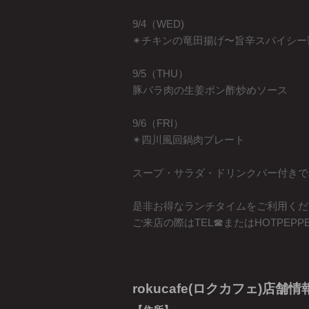
9/4（WED)
✴︎チキンの竜田揚げ〜旨辛スパイシー
9/5（THU）
豚バラ肉の生姜ポン酢炒めソース
9/6（FRI）
✴︎四川風回鍋肉プレート
スープ・サラダ・ドリンクバー付きでAL
是非お得なランチタイムをご利用くだ
ご来店の際はTEL☎︎またはHOTPEP
rokucafe(ロクカフェ)店舗情