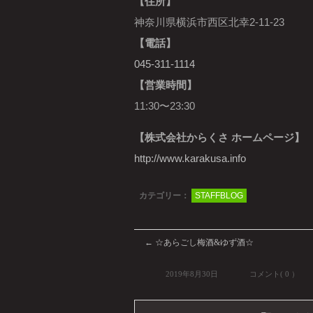
【住所】
神奈川県横浜市西区北幸2-11-23
【電話】
045-311-1114
【営業時間】
11:30〜23:30
【株式会社からくさ ホームページ】
http://www.karakusa.info
カテゴリー：
STAFFBLOG
←
☆あらごし梅酒&ゆず酒☆
2019年8月30日
コメント( 0 ）