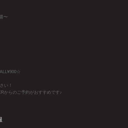
醤〜
L¥900☆
さい！
PERからのご予約がおすすめです♪
報