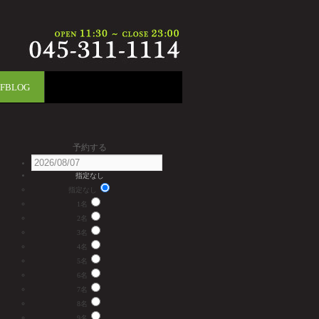
FFBLOG
予約する
指定なし
指定なし
1名
2名
3名
4名
5名
6名
7名
8名
9名