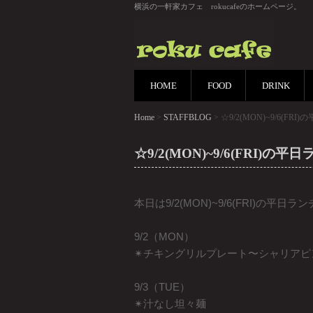
横浜の一軒家カフェ rokucafeのホームページ。
HOME
FOOD
DRINK
Home
>
STAFFBLOG
> ☆9/2(MON)~9/6(F
☆9/2(MON)~9/6(FRI)
本日は9/2(MON)~9/6(FRI)の平
9/2（MON）
✴︎チキングリルプレート〜シャリア
9/3（TUE）
✴︎汁なし坦々麺