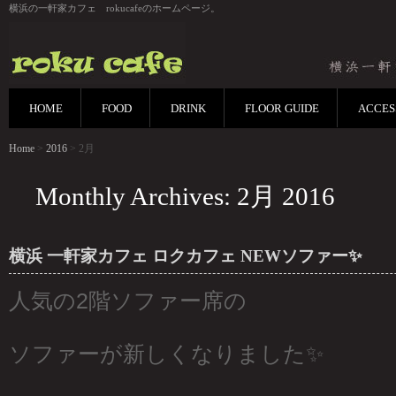
横浜の一軒家カフェ rokucafeのホームページ。
HOME
FOOD
DRINK
FLOOR GUIDE
ACCES
Home
>
2016
> 2月
Monthly Archives: 2月 2016
横浜 一軒家カフェ ロクカフェ NEWソファー✨
人気の2階ソファー席の
ソファーが新しくなりました✨