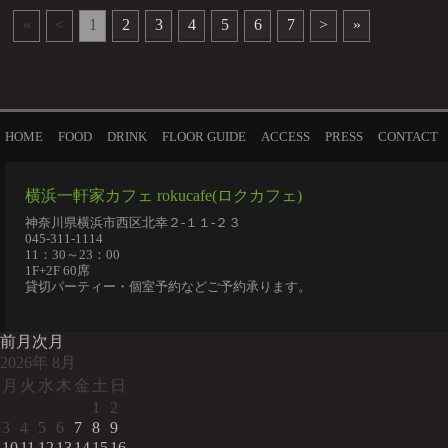
«
<
1
2
3
4
5
6
7
>
»
HOME
FOOD
DRINK
FLOOR GUIDE
ACCESS
PRESS
CONTACT
横浜一軒家カフェ rokucafe(ロクカフェ)
神奈川県横浜市西区北幸２-１１-２３
045-311-1114
11：30～23：00
1F+2F 60席
貸切パーティー・個室予約などご予約承ります。
前月
次月
2026
年
8月
月
火
水
木
金
土
日
1
2
3
4
5
6
7
8
9
10
11
12
13
14
15
16