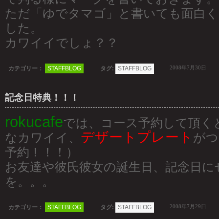
ただ「ゆでタマゴ」と書いても面白く
した。
カワイイでしょ？？
2008年7月30日
カテゴリー：
STAFFBLOG
タグ:
STAFFBLOG
記念日特典！！！
rokucafe
では、コース予約して頂く
デザートプレート
なカワイイ、
がつ
予約！！！）
お友達や彼氏彼女の誕生日、記念日に
を。。。
2008年7月29日
カテゴリー：
STAFFBLOG
タグ:
STAFFBLOG