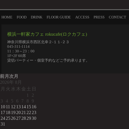
HOME
FOOD
DRINK
FLOOR GUIDE
ACCESS
PRESS
CONTACT
横浜一軒家カフェ rokucafe(ロクカフェ)
神奈川県横浜市西区北幸２-１１-２３
045-311-1114
11：30～23：00
1F+2F 60席
貸切パーティー・個室予約などご予約承ります。
前月
次月
2026
年
8月
月
火
水
木
金
土
日
1
2
3
4
5
6
7
8
9
10
11
12
13
14
15
16
17
18
19
20
21
22
23
24
25
26
27
28
29
30
31