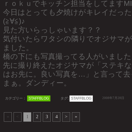
ｒｏｋｕでキッチン担当をしてますMI
今日はとっても夕焼けがキレイだった
(≧∀≦)♪
見た方いらっしゃいます？？
気付いたらワタシの隣りでオジサマが
ました。
橋の下にも写真撮ってる人がいました
先に撮り終えたオジサマが「ステキな
はお先に。良い写真を…」と言って去
まぁ。ダンディー。
2008年7月28日
カテゴリー：
STAFFBLOG
タグ:
STAFFBLOG
«
<
1
2
3
4
>
»