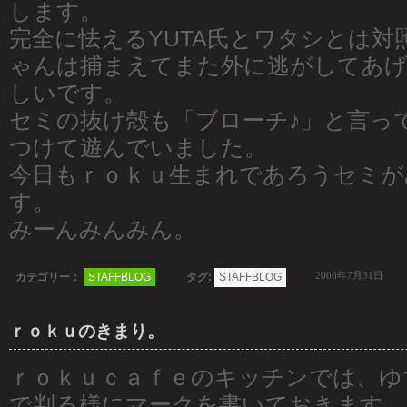
します。
完全に怯えるYUTA氏とワタシとは対
ゃんは捕まえてまた外に逃がしてあげたり
しいです。
セミの抜け殻も「ブローチ♪」と言っ
つけて遊んでいました。
今日もｒｏｋｕ生まれであろうセミが
す。
みーんみんみん。
2008年7月31日
カテゴリー：
STAFFBLOG
タグ:
STAFFBLOG
ｒｏｋｕのきまり。
ｒｏｋｕｃａｆｅのキッチンでは、ゆ
で判る様にマークを書いておきます。