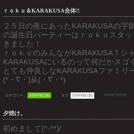
ｒｏｋｕ＆KARAKUSA合体!!
２５日の夜にあったKARAKUSAの
の誕生日パーティーはｒｏｋｕスタッフ
きました！
ｒｏｋｕのみんながKARAKUSAＴシ
KARAKUSAにいるのって何だかスゴ
とても仲良しなKARAKUSAファミ
(*・∇・)从(・∇・*)
2008年7月29日
カテゴリー：
STAFFBLOG
タグ:
STAFFBLOG
夕焼け。
初めまして(^-^*)/