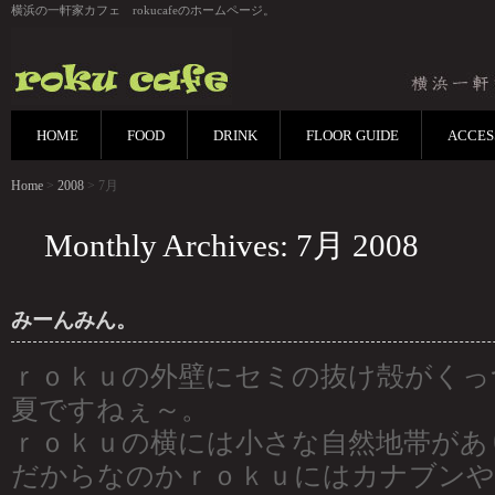
横浜の一軒家カフェ rokucafeのホームページ。
HOME
FOOD
DRINK
FLOOR GUIDE
ACCES
Home
>
2008
> 7月
Monthly Archives: 7月 2008
みーんみん。
ｒｏｋｕの外壁にセミの抜け殻がくっ
夏ですねぇ～。
ｒｏｋｕの横には小さな自然地帯があ
だからなのかｒｏｋｕにはカナブン