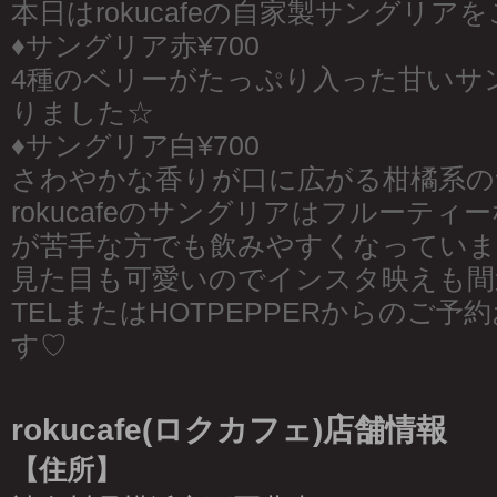
本日はrokucafeの自家製サングリア
♦︎サングリア赤¥700
4種のベリーがたっぷり入った甘いサ
りました☆
♦︎サングリア白¥700
さわやかな香りが口に広がる柑橘系の
rokucafeのサングリアはフルーテ
が苦手な方でも飲みやすくなっていま
見た目も可愛いのでインスタ映えも間
TELまたはHOTPEPPERからのご
す♡
rokucafe(ロクカフェ)店舗情報
【住所】