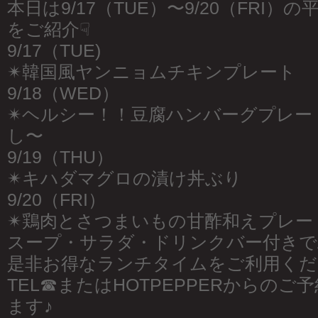
本日は9/17（TUE）〜9/20（FRI
をご紹介☟
9/17（TUE)
✴︎韓国風ヤンニョムチキンプレート
9/18（WED）
✴︎ヘルシー！！豆腐ハンバーグプレ
し〜
9/19（THU）
✴︎キハダマグロの漬け丼ぶり
9/20（FRI）
✴︎鶏肉とさつまいもの甘酢和えプレー
スープ・サラダ・ドリンクバー付きでAL
是非お得なランチタイムをご利用くだ
TEL☎︎またはHOTPEPPERからの
ます♪