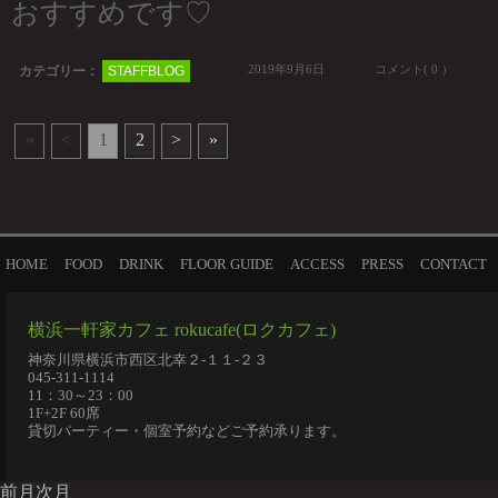
おすすめです♡
2019年9月6日
コメント( 0 ）
カテゴリー：
STAFFBLOG
«
<
1
2
>
»
HOME
FOOD
DRINK
FLOOR GUIDE
ACCESS
PRESS
CONTACT
横浜一軒家カフェ rokucafe(ロクカフェ)
神奈川県横浜市西区北幸２-１１-２３
045-311-1114
11：30～23：00
1F+2F 60席
貸切パーティー・個室予約などご予約承ります。
前月
次月