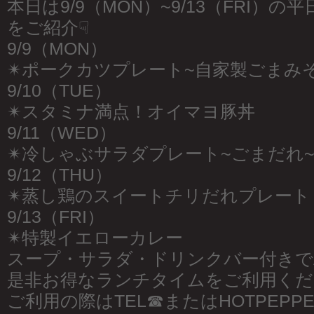
本日は9/9（MON）~9/13（FRI）
をご紹介☟
9/9（MON）
✴︎ポークカツプレート~自家製ごまみ
9/10（TUE）
✴︎スタミナ満点！オイマヨ豚丼
9/11（WED）
✴︎冷しゃぶサラダプレート~ごまだれ
9/12（THU）
✴︎蒸し鶏のスイートチリだれプレート
9/13（FRI）
✴︎特製イエローカレー
スープ・サラダ・ドリンクバー付きでAL
是非お得なランチタイムをご利用くだ
ご利用の際はTEL☎︎またはHOTPEP