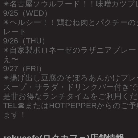
✴︎名古屋ソウルフード！！味噌カツプ
9/25（WED）
✴︎ヘルシー！！鶏むね肉とパクチー
レート
9/26（THU）
✴︎自家製ボロネーゼのラザニアプレ
え〜
9/27（FRI）
✴︎揚げ出し豆腐のそぼろあんかけプレ
スープ・サラダ・ドリンクバー付きでAL
是非お得なランチタイムをご利用くだ
TEL☎︎またはHOTPEPPERからの
ます！