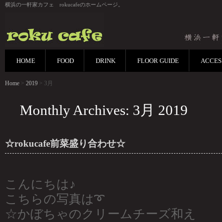
横浜の一軒家カフェ rokucafeのホームページ。
HOME
FOOD
DRINK
FLOOR GUIDE
ACCES
Home
>
2019
> 3月
Monthly Archives: 3月 2019
☆rokucafe前菜盛り合わせ☆
こんにちは♪
こちらの写真は➰
☆かぼちゃのクリームチーズ和え