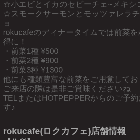
☆小エビとイカのセビーチェ~メキシ
☆スモークサーモンとモッツァレラ
ョ
rokucafeのディナータイムでは前
得に！
・前菜1種 ¥500
・前菜2種 ¥900
・前菜3種 ¥1300
他にも種類豊富な前菜をご用意してお
ご来店の際は是非ご賞味くださいね
TELまたはHOTPEPPERからのご
す♪
rokucafe(ロクカフェ)店舗情報