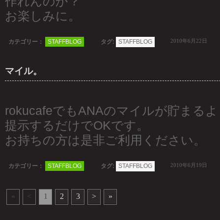
作れんのか？
お楽しみに。
2010年6月22日
カテゴリー：
STAFFBLOG
タグ:
STAFFBLOG
マイル。
rokucafeでもANAのマイルが貯ま
提示するだけでOKです。
お持ちの方は是非ご利用ください。
2010年6月19日
カテゴリー：
STAFFBLOG
タグ:
STAFFBLOG
«
<
1
2
3
>
»