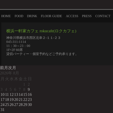
HOME
FOOD
DRINK
FLOOR GUIDE
ACCESS
PRESS
CONTACT
横浜一軒家カフェ rokucafe(ロクカフェ)
神奈川県横浜市西区北幸２-１１-２３
045-311-1114
11：30～23：00
1F+2F 60席
貸切パーティー・個室予約などご予約承ります。
前月
次月
2026
年
8月
月
火
水
木
金
土
日
1
2
3
4
5
6
7
8
9
10
11
12
13
14
15
16
17
18
19
20
21
22
23
24
25
26
27
28
29
30
31