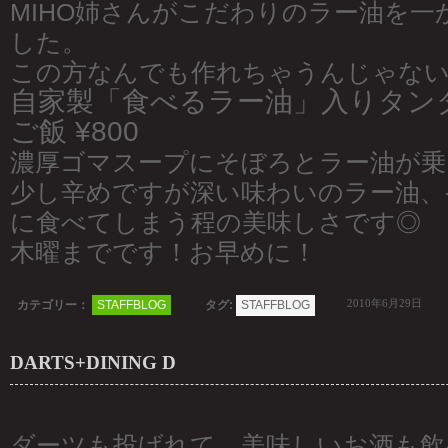
MIHO姉さんがこだわりのラー油を一
した。
この方なんでも作れちゃうんじゃな
自家製「食べるラー油」入りタン
ご飯 ¥800
濃厚ゴマスープにそぼろとラー油が乗
少し辛めですが深い味わいのラー油、
に食べてしまう程の美味しさです◎
木曜までです！お早めに！
2010年6月29日
カテゴリー：
STAFFBLOG
タグ:
STAFFBLOG
DARTS+DINING D
ダーツも投げれて、美味しいお酒も飲