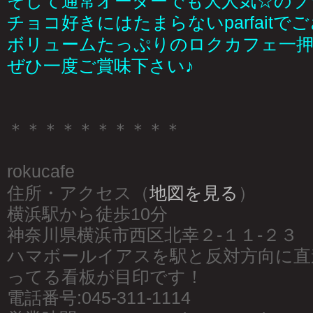
そして通常オーダーでも大人気☆のブ
チョコ好きにはたまらないparfaitで
ボリュームたっぷりのロクカフェ一押
ぜひ一度ご賞味下さい♪
＊＊＊＊＊＊＊＊＊＊
rokucafe
住所・アクセス（
地図を見る
）
横浜駅から徒歩10分
神奈川県横浜市西区北幸２-１１-２３
ハマボールイアスを駅と反対方向に直
ってる看板が目印です！
電話番号:045-311-1114