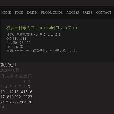
HOME
FOOD
DRINK
FLOOR GUIDE
ACCESS
PRESS
CONTACT
横浜一軒家カフェ rokucafe(ロクカフェ)
神奈川県横浜市西区北幸２-１１-２３
045-311-1114
11：30～23：00
1F+2F 60席
貸切パーティー・個室予約などご予約承ります。
前月
次月
2026
年
8月
月
火
水
木
金
土
日
1
2
3
4
5
6
7
8
9
10
11
12
13
14
15
16
17
18
19
20
21
22
23
24
25
26
27
28
29
30
31