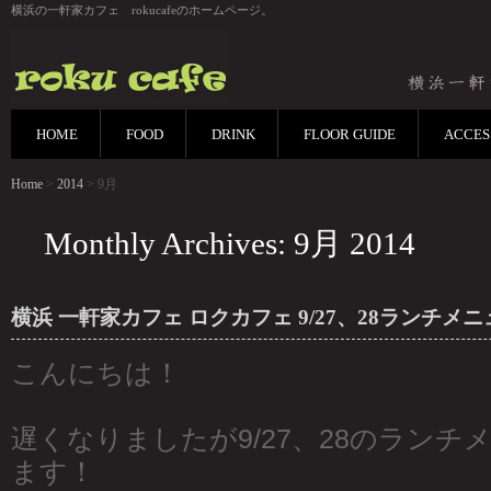
横浜の一軒家カフェ rokucafeのホームページ。
HOME
FOOD
DRINK
FLOOR GUIDE
ACCES
Home
>
2014
> 9月
Monthly Archives: 9月 2014
横浜 一軒家カフェ ロクカフェ 9/27、28ランチメニ
こんにちは！
遅くなりましたが9/27、28のランチ
ます！