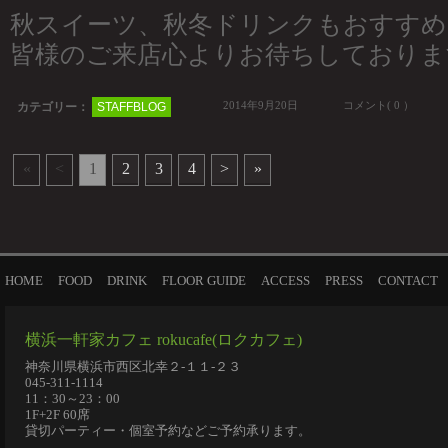
秋スイーツ、秋冬ドリンクもおすすめ
皆様のご来店心よりお待ちしておりま
2014年9月20日
コメント( 0 ）
カテゴリー：
STAFFBLOG
«
<
1
2
3
4
>
»
HOME
FOOD
DRINK
FLOOR GUIDE
ACCESS
PRESS
CONTACT
横浜一軒家カフェ rokucafe(ロクカフェ)
神奈川県横浜市西区北幸２-１１-２３
045-311-1114
11：30～23：00
1F+2F 60席
貸切パーティー・個室予約などご予約承ります。