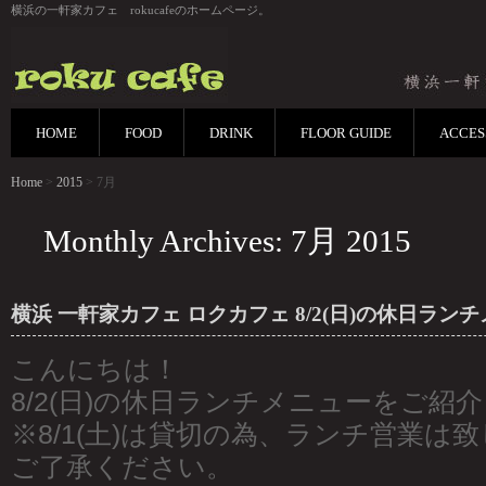
横浜の一軒家カフェ rokucafeのホームページ。
HOME
FOOD
DRINK
FLOOR GUIDE
ACCES
Home
>
2015
> 7月
Monthly Archives: 7月 2015
横浜 一軒家カフェ ロクカフェ 8/2(日)の休日ラン
こんにちは！
8/2(日)の休日ランチメニューをご紹
※8/1(土)は貸切の為、ランチ営業は
ご了承ください。