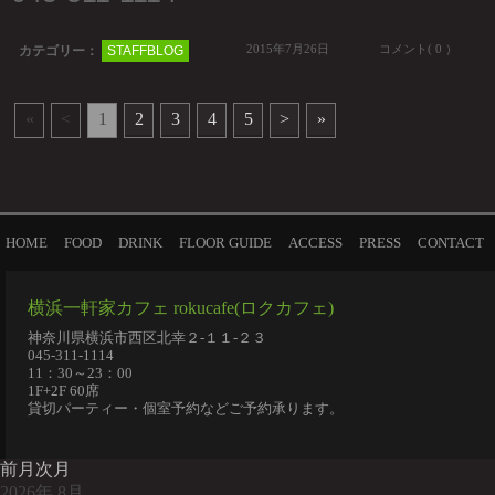
2015年7月26日
コメント( 0 ）
カテゴリー：
STAFFBLOG
«
<
1
2
3
4
5
>
»
HOME
FOOD
DRINK
FLOOR GUIDE
ACCESS
PRESS
CONTACT
横浜一軒家カフェ rokucafe(ロクカフェ)
神奈川県横浜市西区北幸２-１１-２３
045-311-1114
11：30～23：00
1F+2F 60席
貸切パーティー・個室予約などご予約承ります。
前月
次月
2026
年
8月