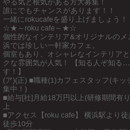
やる気と根気がある方大募集！
誰にでもチャンスがあります！！
一緒にrokucafeを盛り上げましょう！
☆★～roku cafe～★☆
個性的なインテリア&オリジナルのメ
浜では珍しい一軒家カフェ。
個室もあり、オシャレなインテリア
クな雰囲気が人気！ 【知る人ぞ知る
す！】
(ア)(正) ■職種(1)カフェスタッフ(
集中！)
■給与[社]月給18万円以上(研修期間有り
上
■アクセス【roku cafe】 横浜駅よ
徒歩10分