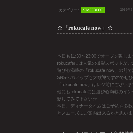
2016年
カテゴリー：
STAFFBLOG
☆「rokucafe now」☆
本日も11:30〜23:00でオープン致し
rokucafeには人気の撮影スポットが
遊び心満載の「rokucafe now」
SNSへのアップも大歓迎ですのでぜ
「rokucafe now」はレジ前にござい
他にもrokucafeには遊び心満載
影してみて下さい☆
本日、ディナータイムはご予約を多数
とスムーズにご案内出来るかと思いま