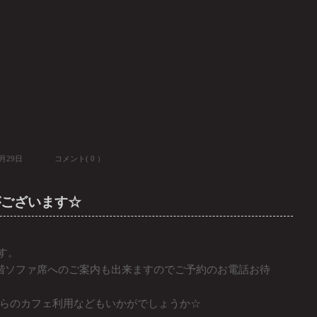
8月29日
コメント( 0 ）
がございます☆
ます。
階ソファ席へのご案内も出来ますのでご予約のお電話お待
らのカフェ利用などもいかがでしょうか☆