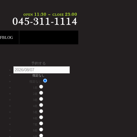
FFBLOG
予約する
指定なし
指定なし
1名
2名
3名
4名
5名
6名
7名
8名
9名