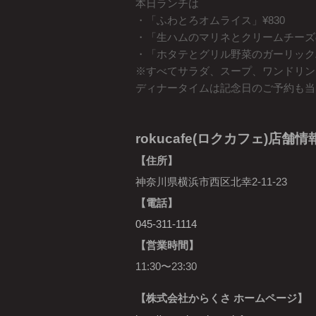
本日ランチは
・「ふわとろオムライス」¥830
・「生ハムのマリネとクリームチーズの
・「ホタテとグリル野菜のガーリックバ
※すべてサラダ、スープ、ワンドリン
ディナータイムは記念日のご予約も当
rokucafe(ロクカフェ)店舗情
【住所】
神奈川県横浜市西区北幸2-11-23
【電話】
045-311-1114
【営業時間】
11:30〜23:30
【株式会社からくさ ホームページ】