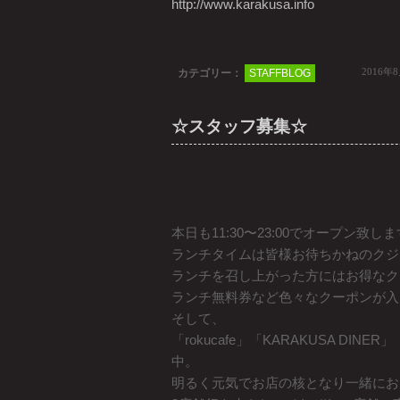
http://www.karakusa.info
2016年
カテゴリー：
STAFFBLOG
☆スタッフ募集☆
本日も11:30〜23:00でオープン致し
ランチタイムは皆様お待ちかねのクジ
ランチを召し上がった方にはお得なク
ランチ無料券など色々なクーポンが入
そして、
「rokucafe」「KARAKUSA DINE
中。
明るく元気でお店の核となり一緒にお