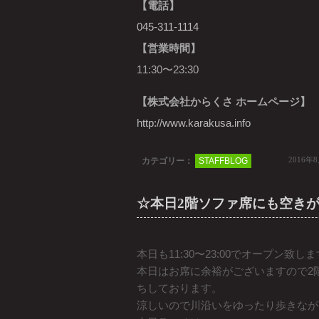
【電話】
045-311-1114
【営業時間】
11:30〜23:30
【株式会社からくさ ホームページ】
http://www.karakusa.info
2016年
カテゴリー：
STAFFBLOG
☆本日2階ソファ席にも空き
本日も11:30〜23:00でオープン致し
本日はお席に余裕がございますので2
ちしております。
涼しいので川沿いをゆったり歩きなが