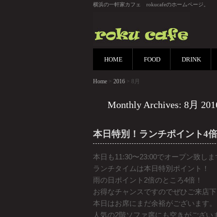
横浜の一軒家カフェ rokucafeのホームページ。
HOME
FOOD
DRINK
Home
>
2016
> 8月
Monthly Archives: 8月 201
本日特別！ランチポイント4
本日も11:30〜23:00でオープン致し
ランチタイムは本日特別ポイント！
雨の日ポイント2倍のところ4倍！
お得なチャンスですのでぜひご来店下
本日はお席にまだ余裕がございます。
人気の2階ソファ席にも空きがござい