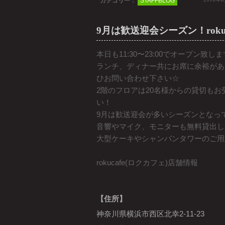
カテゴリー：
STAFFBLOG
9月は歓送迎会シーズン！rok
本日も11:30〜23:00でオープン致し
ランチ、ディナー共にお席に余裕があ
ひお問い合わせ下さい☆
2階のフロアは20名様からの貸切も
い！
9月は歓送迎会が多いシーズンとなっ
音響やマイク、モニターも無料貸出し
大型ケーキやシャンパンタワーのご用
rokucafe(ロクカフェ)店舗情報
【住所】
神奈川県横浜市西区北幸2-11-23