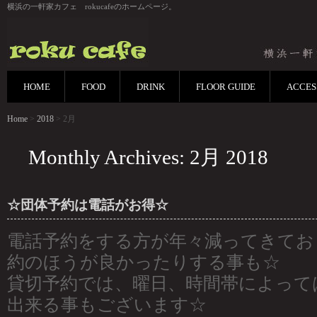
横浜の一軒家カフェ rokucafeのホームページ。
HOME
FOOD
DRINK
FLOOR GUIDE
ACCES
Home
>
2018
> 2月
Monthly Archives: 2月 2018
☆団体予約は電話がお得☆
電話予約をする方が年々減ってきてお
約のほうが良かったりする事も☆
貸切予約では、曜日、時間帯によって
出来る事もございます☆