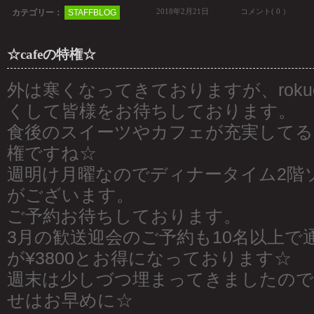
2018年2月21日
コメント( 0 ）
カテゴリー：
STAFFBLOG
☆cafeの特権☆
外は寒くなってきておりますが、roku
くして皆様をお待ちしております。
食後のスイーツやカフェが充実してると
権ですね☆
週明け月曜なのでディナータイム2階
がございます。
ご予約お待ちしております。
3月の歓送迎会のご予約も10名以上で通
が¥3800とお得になっております☆
週末は少しづつ埋まってきましたので
せはお早めに☆