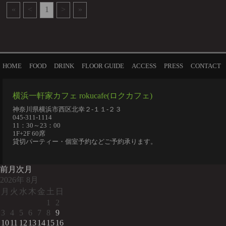
«
<
1
>
»
HOME
FOOD
DRINK
FLOOR GUIDE
ACCESS
PRESS
CONTACT
横浜一軒家カフェ rokucafe(ロクカフェ)
神奈川県横浜市西区北幸２-１１-２３
045-311-1114
11：30～23：00
1F+2F 60席
貸切パーティー・個室予約などご予約承ります。
前月
次月
2026
年
8月
月
火
水
木
金
土
日
1
2
3
4
5
6
7
8
9
10
11
12
13
14
15
16