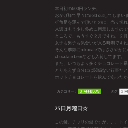
本日初の500円ランチ。
おかげ様で早々にsold outしてしま
折角足を運んで頂いたのに、売り切れ
来週はもう少し多めに用意しますので
ところで、もうすぐ２月ですね。２月と
女子も男子も気合いが入る時期ですね
そんな季節にrokucafeではささやかにc
chocolate beerなども入荷してます。
また、いつもより多くチョコレート系
とりあえず自分には関係ない行事だと
ホットチョコレートを飲んであったか
カテゴリー：
STAFFBLOG
タグ:
STA
25日月曜日☆
この鍵、チャリの鍵ですが、、、トイ