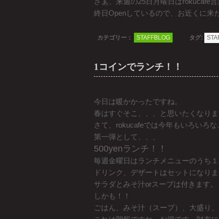
さぁ、来週の25日月曜日はrokucafe
終日Openしているので、お近くに
カテゴリー：
STAFFBLOG
タグ:
STA
1コインでランチ！！
今日は暖かかったですね。
春はすぐそこ、、、と思いたくなりま
さて、rokucafeでは今年もいろい
第一弾として、、、
500yenランチ！！
毎週金曜日はランチメニューのうち１
ドリンク、デザートはセットになりま
サラダとみそ汁orスープは付きます。
しかも！！
ごはん、みそ汁（スープ）、大盛り、