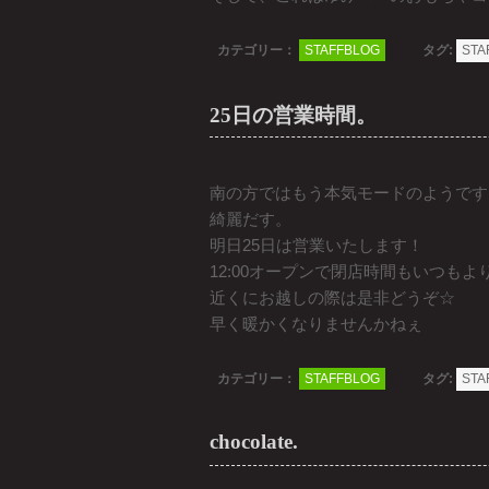
カテゴリー：
STAFFBLOG
タグ:
STA
25日の営業時間。
南の方ではもう本気モードのようです
綺麗だす。
明日25日は営業いたします！
12:00オープンで閉店時間もいつもよ
近くにお越しの際は是非どうぞ☆
早く暖かくなりませんかねぇ
カテゴリー：
STAFFBLOG
タグ:
STA
chocolate.