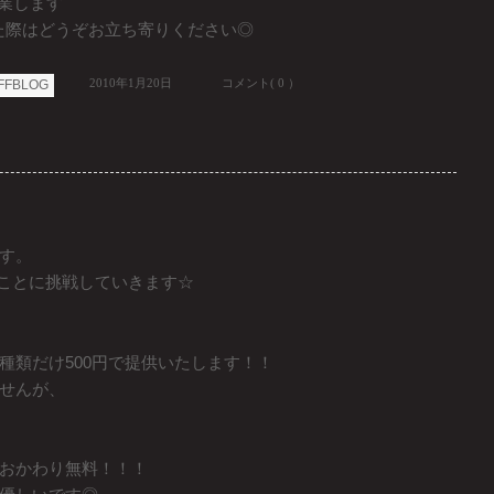
営業します
来た際はどうぞお立ち寄りください◎
2010年1月20日
コメント( 0 ）
FFBLOG
す。
ろなことに挑戦していきます☆
種類だけ500円で提供いたします！！
せんが、
おかわり無料！！！