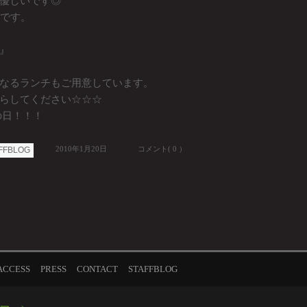
優しいです◎
始です。
』
なるランチもご用意しています。
らしてください☆☆☆
チの日！！！
2010年1月20日
コメント( 0 ）
FFBLOG
ACCESS
PRESS
CONTACT
STAFFBLOG