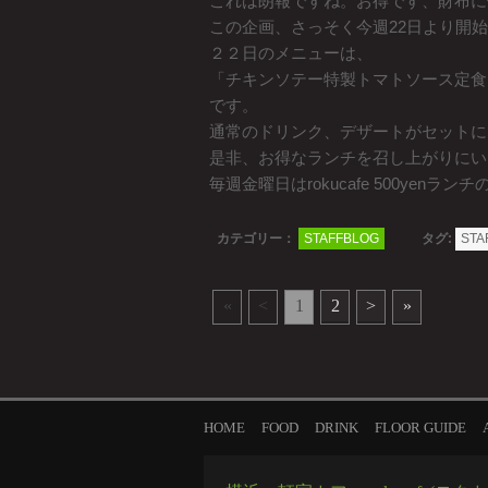
これは朗報ですね。お得です、財布に
この企画、さっそく今週22日より開
２２日のメニューは、
「チキンソテー特製トマトソース定食
です。
通常のドリンク、デザートがセットに
是非、お得なランチを召し上がりにい
毎週金曜日はrokucafe 500yenラン
カテゴリー：
STAFFBLOG
タグ:
STA
«
<
1
2
>
»
HOME
FOOD
DRINK
FLOOR GUIDE