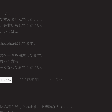
いました。
ですみませんでした。。。
、是非いらしてください。
いえば…..
。
hocolate祭してます。
のケーキを用意してます。
思った方も、
～くなってみてください。
2010年1月23日
4コメント
FFBLOG
レの鍵も開けられます。不思議なカギ。。。