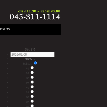
FFBLOG
予約する
指定なし
指定なし
1名
2名
3名
4名
5名
6名
7名
8名
9名