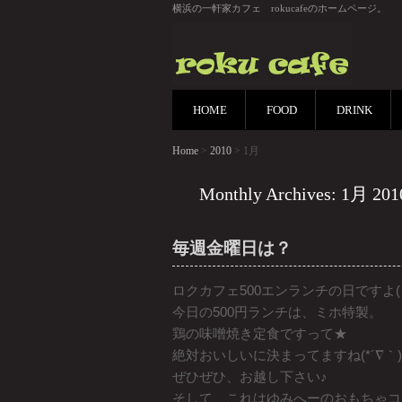
横浜の一軒家カフェ rokucafeのホームページ。
HOME
FOOD
DRINK
Home
>
2010
> 1月
Monthly Archives: 1月 201
毎週金曜日は？
ロクカフェ500エンランチの日ですよ(
今日の500円ランチは、ミホ特製。
鶏の味噌焼き定食ですって★
絶対おいしいに決まってますね(*´∇｀)
ぜひぜひ、お越し下さい♪
そして、これはゆみへーのおもちゃコレ