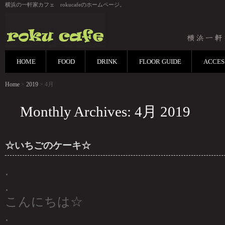
横浜の一軒家カフェ rokucafeのホームページ。
HOME
FOOD
DRINK
FLOOR GUIDE
ACCES
Home
>
2019
> 4月
Monthly Archives: 4月 2019
☆いちごのケーキ☆
.
.
こんにちは☆
.