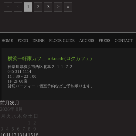
«
<
1
2
3
>
»
HOME
FOOD
DRINK
FLOOR GUIDE
ACCESS
PRESS
CONTACT
横浜一軒家カフェ rokucafe(ロクカフェ)
神奈川県横浜市西区北幸２-１１-２３
045-311-1114
11：30～23：00
1F+2F 60席
貸切パーティー・個室予約などご予約承ります。
前月
次月
2026
年
8月
月
火
水
木
金
土
日
1
2
3
4
5
6
7
8
9
10
11
12
13
14
15
16