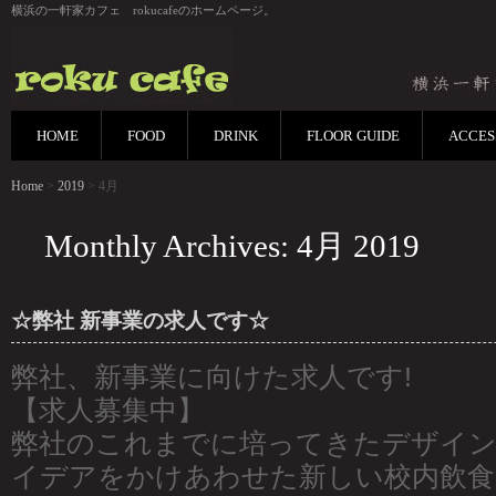
横浜の一軒家カフェ rokucafeのホームページ。
HOME
FOOD
DRINK
FLOOR GUIDE
ACCES
Home
>
2019
> 4月
Monthly Archives: 4月 2019
☆弊社 新事業の求人です☆
弊社、新事業に向けた求人です!
【求人募集中】
弊社のこれまでに培ってきたデザイン
イデアをかけあわせた新しい校内飲食