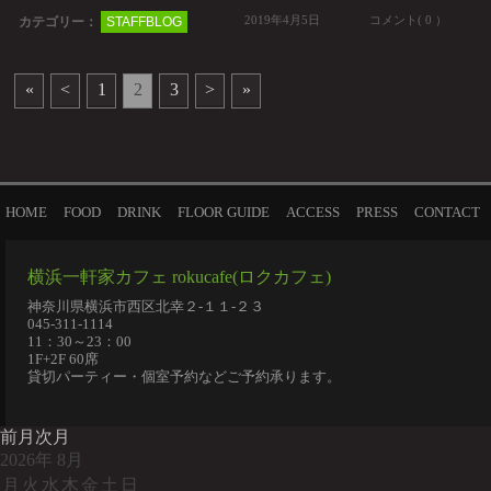
2019年4月5日
コメント( 0 ）
カテゴリー：
STAFFBLOG
«
<
1
2
3
>
»
HOME
FOOD
DRINK
FLOOR GUIDE
ACCESS
PRESS
CONTACT
横浜一軒家カフェ rokucafe(ロクカフェ)
神奈川県横浜市西区北幸２-１１-２３
045-311-1114
11：30～23：00
1F+2F 60席
貸切パーティー・個室予約などご予約承ります。
前月
次月
2026
年
8月
月
火
水
木
金
土
日