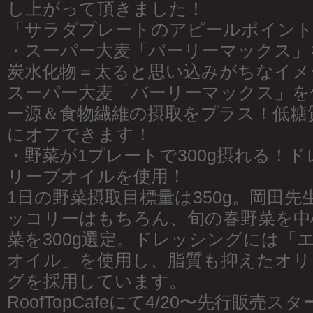
し上がって頂きました！
「サラダプレートのアピールポイン
・スーパー大麦「バーリーマックス」
炭水化物＝太ると思い込みがちなイメ
スーパー大麦「バーリーマックス」を
ー源＆食物繊維の摂取をプラス！低糖
にオフできます！
・野菜が1プレートで300g摂れる！
リーブオイルを使用！
1日の野菜摂取目標量は350g。岡田
ッコリーはもちろん、旬の春野菜を中
菜を300g選定。ドレッシングには「
オイル」を使用し、脂質も抑えたオリ
グを採用しています。
RoofTopCafeにて4/20〜先行販売ス