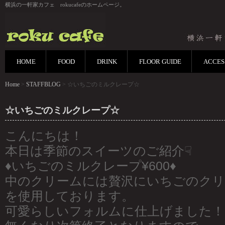
横浜の一軒家カフェ rokucafeのホームページ。
HOME
FOOD
DRINK
FLOOR GUIDE
ACCES
Home
>
STAFFBLOG
> ☆いちごのミルクレープ☆
☆いちごのミルクレープ☆
こんにちは！
本日は季節のスイーツのご紹介☟
♦︎いちごのミルクレープ¥600♦︎
中のクリームには贅沢にいちごのクリ
を使用しております。
可愛らしいフォルムに仕上げました！