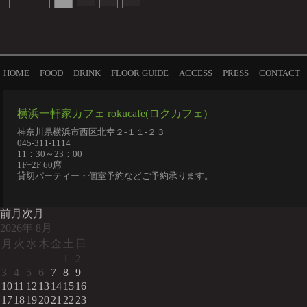
HOME
FOOD
DRINK
FLOOR GUIDE
ACCESS
PRESS
CONTACT
横浜一軒家カフェ rokucafe(ロクカフェ)
神奈川県横浜市西区北幸２-１１-２３
045-311-1114
11：30～23：00
1F+2F 60席
貸切パーティー・個室予約などご予約承ります。
前月
次月
2026
年
8月
月
火
水
木
金
土
日
1
2
3
4
5
6
7
8
9
10
11
12
13
14
15
16
17
18
19
20
21
22
23