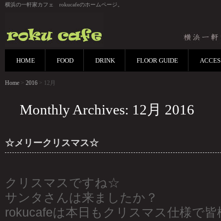
横浜の一軒家カフェ rokucafeのホームページ。
HOME
FOOD
DRINK
FLOOR GUIDE
ACCES
Home
>
2016
> 12月
Monthly Archives: 12月 2016
☆メリークリスマス☆
クリスマスですね☆
サンタさんは来ましたか？
rokucafeは本日もクリスマス仕様