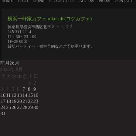
HOME
FOOD
DRINK
FLOOR GUIDE
ACCESS
PRESS
CONTACT
横浜一軒家カフェ rokucafe(ロクカフェ)
神奈川県横浜市西区北幸２-１１-２３
045-311-1114
11：30～23：00
1F+2F 60席
貸切パーティー・個室予約などご予約承ります。
前月
次月
2026
年
8月
月
火
水
木
金
土
日
1
2
3
4
5
6
7
8
9
10
11
12
13
14
15
16
17
18
19
20
21
22
23
24
25
26
27
28
29
30
31