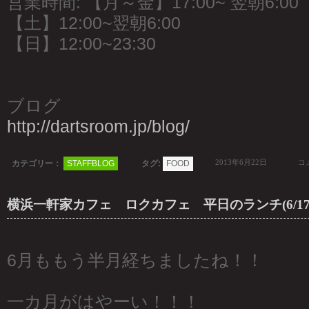
営業時間: 【月～金】17:00~ 翌朝6:00
【土】12:00~翌朝6:00
【日】12:00~23:30
ブログ
http://dartsroom.jp/blog/
2013年6月22日
コメ
カテゴリー：
STAFFBLOG
タグ:
FOOD
横浜一軒家カフェ ロクカフェ 平日のランチ(6/17~
6月ももう半月経ちましたね！！
一カ月がはやーい！！！