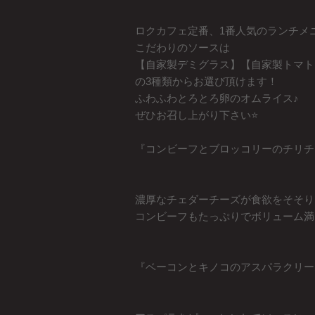
ロクカフェ定番、1番人気のランチメニ
こだわりのソースは
【自家製デミグラス】【自家製トマト
の3種類からお選び頂けます！
ふわふわとろとろ卵のオムライス♪
ぜひお召し上がり下さい⭐️
『コンビーフとブロッコリーのチリチェ
濃厚なチェダーチーズが食欲をそそり
コンビーフもたっぷりでボリューム満
『ベーコンとキノコのアスパラクリーム