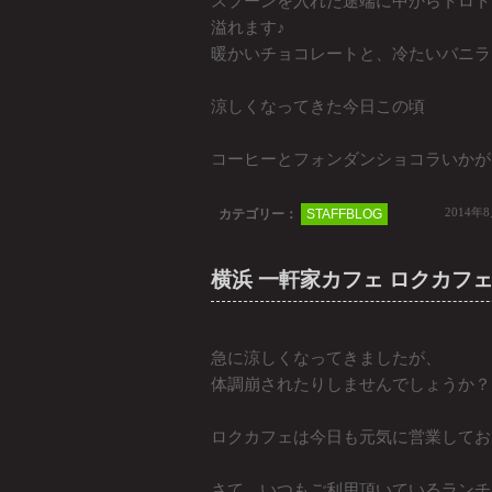
スプーンを入れた途端に中からトロト
溢れます♪
暖かいチョコレートと、冷たいバニラ
涼しくなってきた今日この頃
コーヒーとフォンダンショコラいかが
2014年
カテゴリー：
STAFFBLOG
横浜 一軒家カフェ ロクカフ
急に涼しくなってきましたが、
体調崩されたりしませんでしょうか？
ロクカフェは今日も元気に営業してお
さて、いつもご利用頂いているランチ