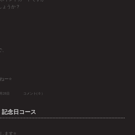
しょうか？
で、
ー⭐️
8月28日
コメント( 0 ）
ェ 記念日コース
ます⭐️