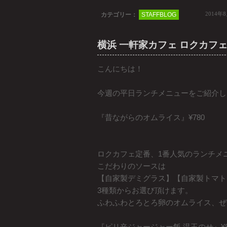
2014年
カテゴリー：
STAFFBLOG
横浜 一軒家カフェ ロクカフェ 
こんにちは！
今週の平日ランチメニューをご紹介し
『昔ながらのオムライス』¥780
ロクカフェ定番、1番人気のランチメ
こだわりのソースは
【自家製デミグラス】【自家製トマト
3種類からお選び頂けます。
ふわふわとろとろ卵のオムライス、ぜ
『ピリ辛ジャージャー飯 温玉のせ』¥8