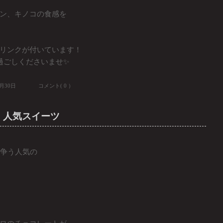
ン、キノコの食感を
リンクが付いています！
過ごしくださいませ✨
8月30日
コメント( 0 ）
ェ 人気スイーツ
を争う人気の