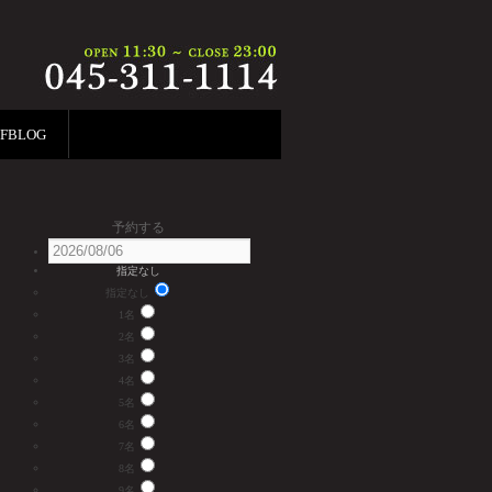
FFBLOG
予約する
指定なし
指定なし
1名
2名
3名
4名
5名
6名
7名
8名
9名