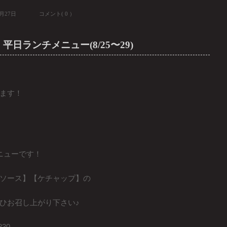
8月27日
コメント( 0 ）
平日ランチメニュー(8/25〜29)
ます！
ニューです！
ソース】【ケチャップ】の
ひお召し上がり下さい♪
30