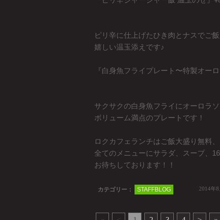
ピリ辛に仕上げたひき肉とナスでご飯
嬉しい温玉添えです♪
『白身魚フライプレート〜特製オーロラ
サクサクの白身魚フライにオーロラソ
ボリューム満点のプレートです！
ロクカフェランチはご飯大盛り無料、
全てのメニューにサラダ、スープ、1
お待ちしております！！
2014年
カテゴリー：
STAFFBLOG
«
<
1
2
3
4
>
»