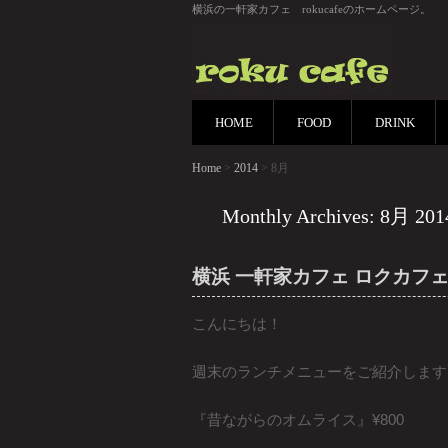
横浜の一軒家カフェ rokucafeのホームページ。
HOME
FOOD
DRINK
Home
>
2014
> 8月
Monthly Archives: 8月 201
横浜 一軒家カフェ ロクカフェ 
こんにちは！
週末のランチメニューをご紹介します
『昔ながらのオムライス』¥800