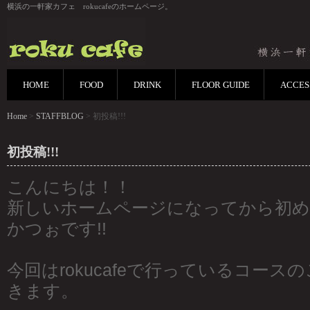
横浜の一軒家カフェ rokucafeのホームページ。
HOME
FOOD
DRINK
FLOOR GUIDE
ACCES
Home
>
STAFFBLOG
> 初投稿!!!
初投稿!!!
こんにちは！！
新しいホームページになってから初めて
かつぉです!!
今回はrokucafeで行っているコー
きます。