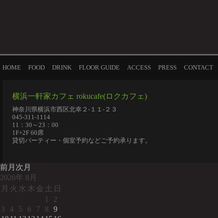
HOME
FOOD
DRINK
FLOOR GUIDE
ACCESS
PRESS
CONTACT
横浜一軒家カフェ rokucafe(ロクカフェ)
神奈川県横浜市西区北幸２-１１-２３
045-311-1114
11：30～23：00
1F+2F 60席
貸切パーティー・個室予約などご予約承ります。
前月
次月
2026
年
8月
月
火
水
木
金
土
日
1
2
3
4
5
6
7
8
9