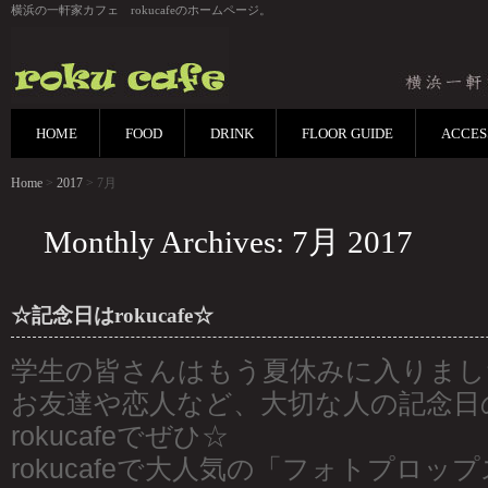
横浜の一軒家カフェ rokucafeのホームページ。
HOME
FOOD
DRINK
FLOOR GUIDE
ACCES
Home
>
2017
> 7月
Monthly Archives: 7月 2017
☆記念日はrokucafe☆
学生の皆さんはもう夏休みに入りまし
お友達や恋人など、大切な人の記念日
rokucafeでぜひ☆
rokucafeで大人気の「フォトプロッ