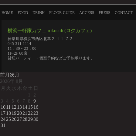
HOME
FOOD
DRINK
FLOOR GUIDE
ACCESS
PRESS
CONTACT
横浜一軒家カフェ rokucafe(ロクカフェ)
神奈川県横浜市西区北幸２-１１-２３
045-311-1114
11：30～23：00
1F+2F 60席
貸切パーティー・個室予約などご予約承ります。
前月
次月
2026
年
8月
月
火
水
木
金
土
日
1
2
3
4
5
6
7
8
9
10
11
12
13
14
15
16
17
18
19
20
21
22
23
24
25
26
27
28
29
30
31