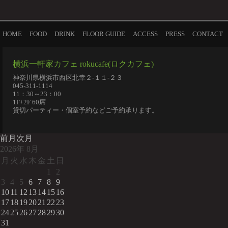
HOME
FOOD
DRINK
FLOOR GUIDE
ACCESS
PRESS
CONTACT
横浜一軒家カフェ rokucafe(ロクカフェ)
神奈川県横浜市西区北幸２-１１-２３
045-311-1114
11：30～23：00
1F+2F 60席
貸切パーティー・個室予約などご予約承ります。
前月
次月
2026
年
8月
月
火
水
木
金
土
日
1
2
3
4
5
6
7
8
9
10
11
12
13
14
15
16
17
18
19
20
21
22
23
24
25
26
27
28
29
30
31