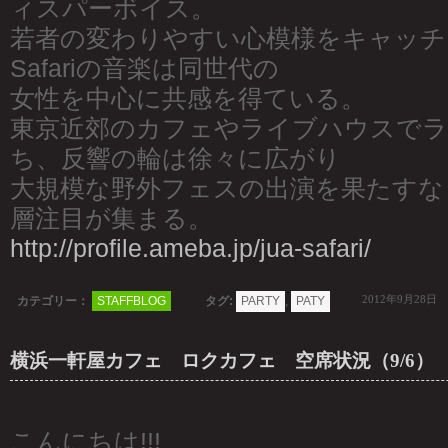
ィスパーボイス。
若者の変わりやすい心模様をキャッチし
Safariの音楽は同世代の
女性を中心に共感を得ている。
東京近郊のカフェやライブハウスで
ち、反響の輪は徐々に広がり
大規模な野外フェスの出演を果たすな
層注目が集まる。
http://profile.ameba.jp/jua-safari/
2012年9月28日
カテゴリー：
STAFFBLOG
タグ:
PARTY
,
PATY
横浜一軒屋カフェ ロクカフェ 空席状況（9/6）
こんにちは!!!