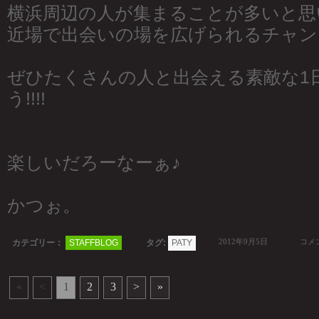
横浜周辺の人が集まることが多いと思
近場で出会いの場を広げられるチャンス!
ぜひたくさんの人と出会える素敵な1
う!!!!
楽しいだろーなーぁ♪
かつぉ。
2012年9月5日
コメン
カテゴリー：
STAFFBLOG
タグ:
PATY
«
<
1
2
3
>
»