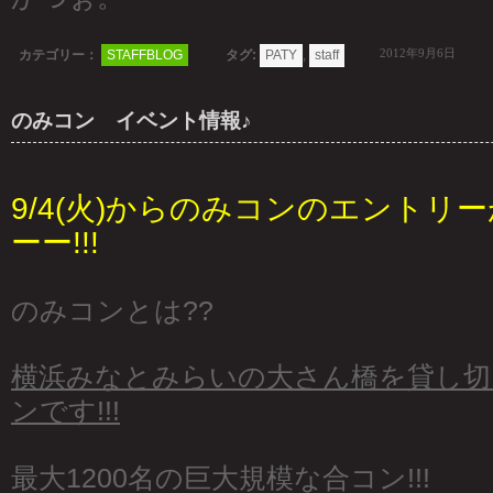
2012年9月6日
カテゴリー：
STAFFBLOG
タグ:
PATY
,
staff
のみコン イベント情報♪
9/4(火)からのみコンのエントリ
ーー!!!
のみコンとは??
横浜みなとみらいの大さん橋を貸し切
ンです!!!
最大1200名の巨大規模な合コン!!!