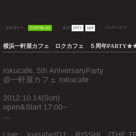
2012年12月7日
カテゴリー：
STAFFBLOG
タグ:
PATY
,
staff
横浜一軒屋カフェ ロクカフェ ５周年PARTY★★★(1
rokucafe. 5th AniversaryParty
@一軒屋カフェ rokucafe
2012.10.14(Sun)
open&Start 17:00~
…
Live: juasafariDJ: RISSHI (THE T