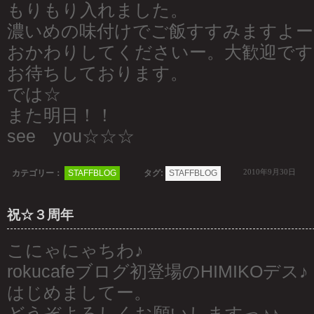
もりもり入れました。
濃いめの味付けでご飯すすみますよー
おかわりしてくださいー。大歓迎です
お待ちしております。
では☆
また明日！！
see you☆☆☆
2010年9月30日
カテゴリー：
STAFFBLOG
タグ:
STAFFBLOG
祝☆３周年
こにゃにゃちわ♪
rokucafeブログ初登場のHIMIKOデス♪
はじめましてー。
どうぞよろしくお願いしますっ♪♪