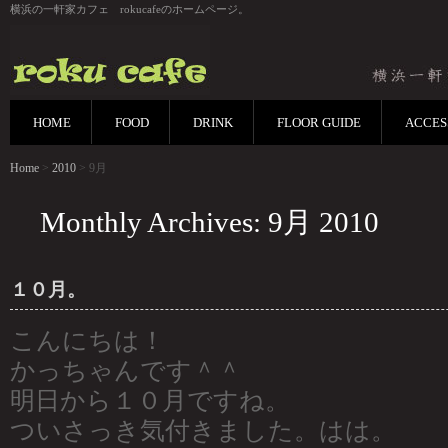
横浜の一軒家カフェ rokucafeのホームページ。
HOME
FOOD
DRINK
FLOOR GUIDE
ACCES
Home
>
2010
> 9月
Monthly Archives: 9月 2010
１０月。
こんにちは！
かっちゃんです＾＾
明日から１０月ですね。
ついさっき気付きました。はは。