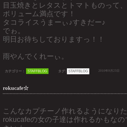
目玉焼きとレタスとトマトものって、
ボリューム満点です！
タコライスうまーぃ♪すきだー♪
でゎ。
明日お待ちしておりますっ！！
雨やんでくれーぃ。
2010年9月23日
カテゴリー：
STAFFBLOG
タグ:
STAFFBLOG
rokucafe☆
こんなカプチーノ作れるようになり
rokucafeの女の子達は作れるかも