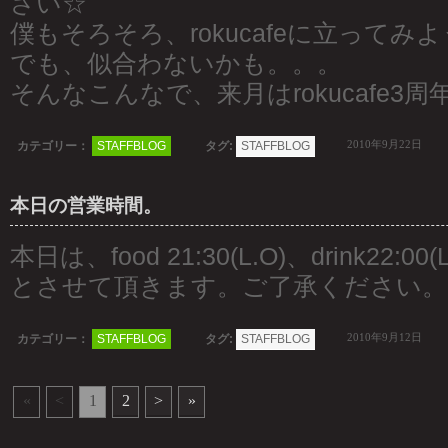
さい☆
僕もそろそろ、rokucafeに立ってみ
でも、似合わないかも。。。
そんなこんなで、来月はrokucafe3
2010年9月22日
カテゴリー：
STAFFBLOG
タグ:
STAFFBLOG
本日の営業時間。
本日は、food 21:30(L.O)、drink22:00(
とさせて頂きます。ご了承ください。
2010年9月12日
カテゴリー：
STAFFBLOG
タグ:
STAFFBLOG
«
<
1
2
>
»