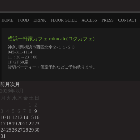
HOME
FOOD
DRINK
FLOOR GUIDE
ACCESS
PRESS
CONTACT
横浜一軒家カフェ rokucafe(ロクカフェ)
神奈川県横浜市西区北幸２-１１-２３
045-311-1114
11：30～23：00
1F+2F 60席
貸切パーティー・個室予約などご予約承ります。
前月
次月
2026
年
8月
月
火
水
木
金
土
日
1
2
3
4
5
6
7
8
9
10
11
12
13
14
15
16
17
18
19
20
21
22
23
24
25
26
27
28
29
30
31