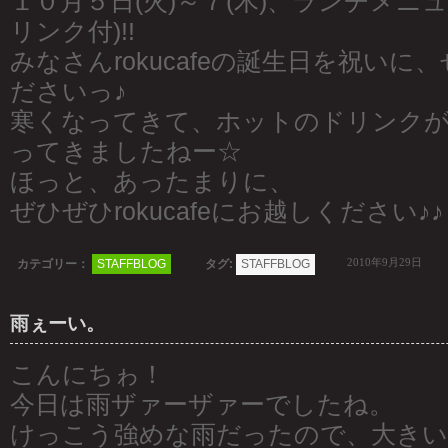
１０月５日(火)～７(木)、ランチメニ
リンク付)!!
みなさんrokucafeの誕生日を祝い
ださいっ♪
寒くなってきて、ホットのドリンク
ってきましたねー☆
ほっと、あったまりに、
ぜひぜひrokucafeにお越しください♪♪
2010年9月29日
カテゴリー：
STAFFBLOG
タグ:
STAFFBLOG
雨ぇーい。
こんにちゎ！
今日は雨ザァーザァーでしたね。
けっこう強めな雨だったので、大き