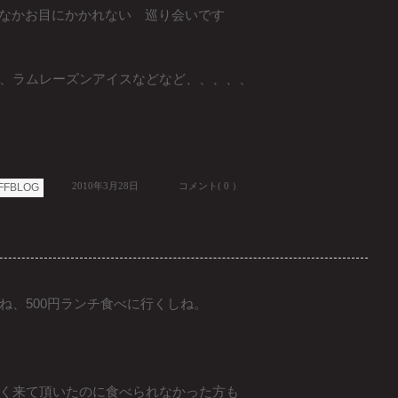
かなかお目にかかれない 巡り会いです
、ラムレーズンアイスなどなど、、、、、
2010年3月28日
コメント( 0 ）
FFBLOG
ね、500円ランチ食べに行くしね。
く来て頂いたのに食べられなかった方も