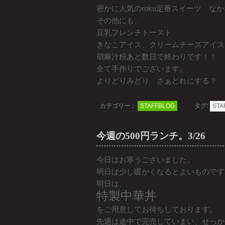
密かに人気のroku定番スイーツ な
その他にも、
豆乳フレンチトースト
きなこアイス、クリームチーズアイス
胡麻汁粉あと数日で終わりです！！
全て手作りでございます。
よりどりみどり さぁどれにする？
カテゴリー：
STAFFBLOG
タグ:
STA
今週の500円ランチ。3/26
今日はお寒うございました。
明日は少し暖かくなるとよいものです
明日は、
特製中華丼
をご用意してお待ちしております。
先週は途中で完売していまい、せっか