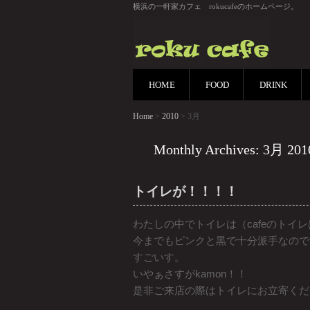
横浜の一軒家カフェ rokucafeのホームページ。
HOME
FOOD
DRINK
Home
>
2010
> 3月
Monthly Archives: 3月 201
トイレが！！！！
わたしの中でトイレは（cafeのトイ
今までもピンクと黒で十分派手なのですが
すごいす。
いやぁさすがkamon！！
是非ご来店の際はトイレにお立寄くだ