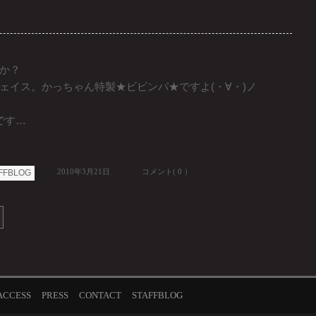
か？
ェイス。かっちゃん特製★ビビンパ★ですよ(・∀・)ノ
です…
2010年3月21日
コメント( 0 ）
FFBLOG
ACCESS
PRESS
CONTACT
STAFFBLOG