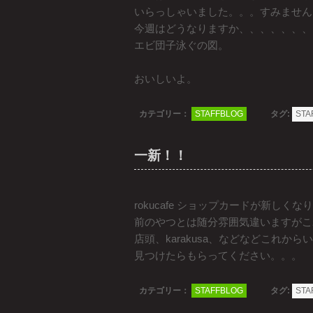
いらっしゃいました。。。すみません
今週はどうなりますか、、、、、、、
エビ団子泳ぐの図。
おいしいよ。
カテゴリー：
STAFFBLOG
タグ:
STA
一新！！
rokucafe ショップカードが新しく
前のやつとは随分雰囲気違いますがこ
店頭、karakusa、などなどこれか
見つけたらもらってください。。。
カテゴリー：
STAFFBLOG
タグ:
STA