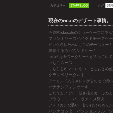
カテゴリー：
STAFFBLOG
タグ:
STA
現在のrokuのデザート事情。
今週末rokucafeのショーケースに
フランボワーズベイクドチーズケー
ピンク色した木いちごのチーズケーキ
黒糖くるみパウンドケーキ
rokuのはサワークリームが入ってい
いちごムース
こちらもピンクいやつ とちおとめ使
クランベリータルト
アーモンド入りメレンゲをのせて焼い
バナナシフォンケーキ
これうまいです 甘さ控えめ ふわん
ブラウニー バニラアイス添え
アメリカンな装い 甘いけどあめりか
パンナコッタ パッションフルーツ