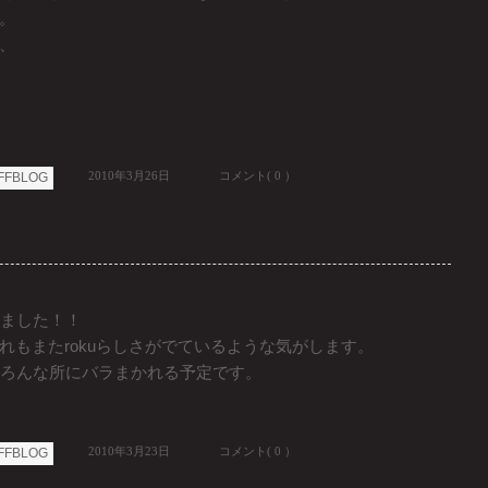
。
、
2010年3月26日
コメント( 0 ）
FFBLOG
なりました！！
れもまたrokuらしさがでているような気がします。
らいろんな所にバラまかれる予定です。
2010年3月23日
コメント( 0 ）
FFBLOG