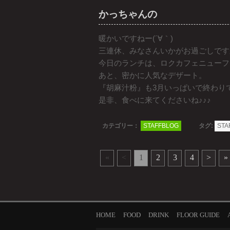
かっちゃんの
暖かいですねー(´∀｀)
三連休、みなさんいかがお過ごしです
今日のランチは、ロクカフェニューフ
あと、密かに人気なデザート。
『胡麻汁粉』も3月いっぱいで終わり
是非、食べに来てくださいね♪♪♪
カテゴリー：
STAFFBLOG
タグ:
STA
«
<
1
2
3
4
>
»
HOME
FOOD
DRINK
FLOOR GUIDE