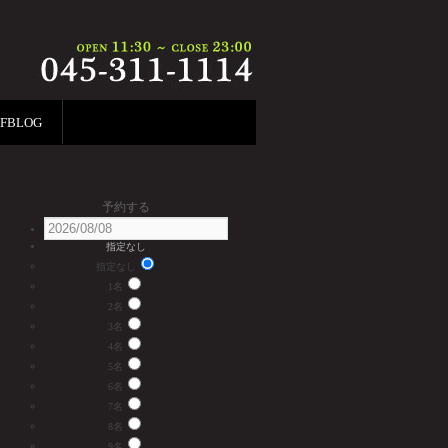
FFBLOG
予約する
指定なし
指定なし
1名
2名
3名
4名
5名
6名
7名
8名
9名