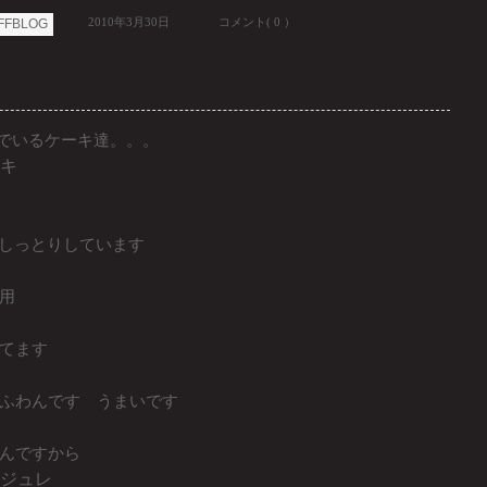
2010年3月30日
コメント( 0 ）
FFBLOG
並んでいるケーキ達。。。
キ
てしっとりしています
用
てます
ふわんです うまいです
んですから
ジュレ