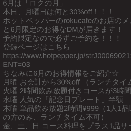
6月は「ロクの月」
本日、月曜日は何と30%off！！！
ホットペッパーのrokucafeのお店
と6月限定のお得なDMが届きます！
予約限定なので必ずご予約を！！！
登録ページはこちら
https://www.hotpepper.jp/strJ0006902
ENT=03
ちなみに6月のお得情報をご紹介☆
月曜 お会計から30%off （ランチタ
火曜 2時間飲み放題付きコースが3時
水曜 人気の「記念日プレート」半額
木曜 単品飲み放題2時間¥999（1人1
の方のみ、ランチタイム不可）
金、土、日 コース料理をプラス1品サ