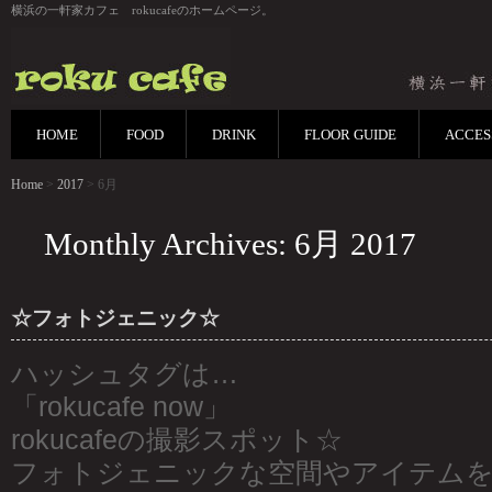
横浜の一軒家カフェ rokucafeのホームページ。
HOME
FOOD
DRINK
FLOOR GUIDE
ACCES
Home
>
2017
> 6月
Monthly Archives: 6月 2017
☆フォトジェニック☆
ハッシュタグは…
「rokucafe now」
rokucafeの撮影スポット☆
フォトジェニックな空間やアイテム