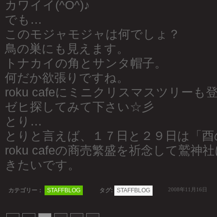
カワイイ(^O^)♪
でも…
このモジャモジャは何でしょ？
鳥の巣にも見えます。
トナカイの角とサンタ帽子。
何だか欲張りですね。
roku cafeにミニクリスマスツリー
ゼヒ探してみて下さい☆彡
とり…
とりと言えば、１７日と２９日は「酉
roku cafeの商売繁盛を祈念して鷲
きたいです。
2008年11月16日
カテゴリー：
STAFFBLOG
タグ:
STAFFBLOG