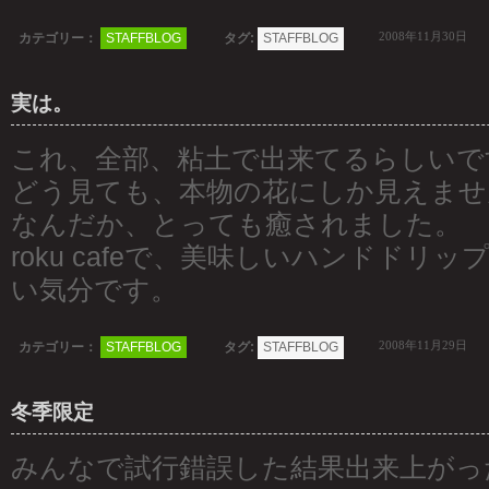
2008年11月30日
カテゴリー：
STAFFBLOG
タグ:
STAFFBLOG
実は。
これ、全部、粘土で出来てるらしいで
どう見ても、本物の花にしか見えませ
なんだか、とっても癒されました。
roku cafeで、美味しいハンドドリ
い気分です。
2008年11月29日
カテゴリー：
STAFFBLOG
タグ:
STAFFBLOG
冬季限定
みんなで試行錯誤した結果出来上がっ