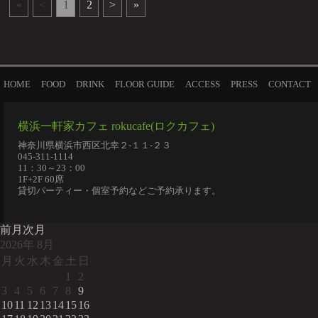
«
<
1
2
>
»
HOME
FOOD
DRINK
FLOOR GUIDE
ACCESS
PRESS
CONTACT
横浜一軒家カフェ rokucafe(ロクカフェ)
神奈川県横浜市西区北幸２-１１-２３
045-311-1114
11：30～23：00
1F+2F 60席
貸切パーティー・個室予約などご予約承ります。
前月
次月
2026
年
8月
月
火
水
木
金
土
日
1
2
3
4
5
6
7
8
9
10
11
12
13
14
15
16