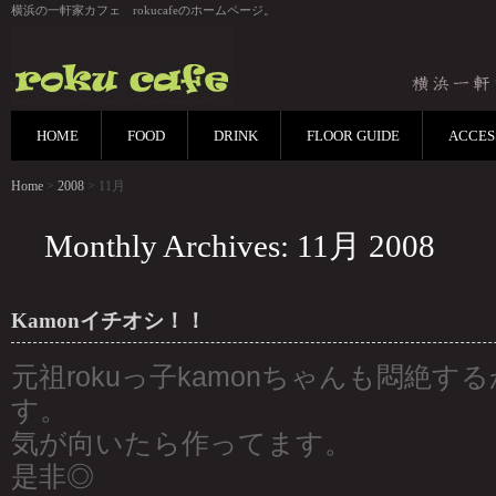
横浜の一軒家カフェ rokucafeのホームページ。
HOME
FOOD
DRINK
FLOOR GUIDE
ACCES
Home
>
2008
> 11月
Monthly Archives: 11月 2008
Kamonイチオシ！！
元祖rokuっ子kamonちゃんも悶絶
す。
気が向いたら作ってます。
是非◎