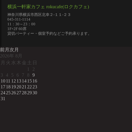
横浜一軒家カフェ rokucafe(ロクカフェ)
神奈川県横浜市西区北幸２-１１-２３
045-311-1114
11：30～23：00
1F+2F 60席
貸切パーティー・個室予約などご予約承ります。
前月
次月
2026
年
8月
月
火
水
木
金
土
日
1
2
3
4
5
6
7
8
9
10
11
12
13
14
15
16
17
18
19
20
21
22
23
24
25
26
27
28
29
30
31