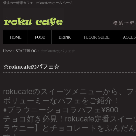
横浜の一軒家カフェ rokucafeのホームページ。
HOME
FOOD
DRINK
FLOOR GUIDE
ACCES
Home
>
STAFFBLOG
> ☆rokucafeのパフェ☆
☆rokucafeのパフェ☆
rokucafeのスイーツメニューから
ボリューミーなパフェをご紹介！
♦︎ブラウニーショコラパフェ¥800
チョコ好き必見！rokucafe定番スイ
ラウニー】とチョコレートをふんだ