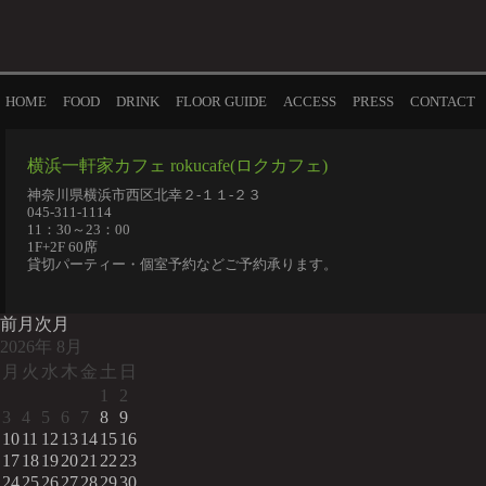
HOME
FOOD
DRINK
FLOOR GUIDE
ACCESS
PRESS
CONTACT
横浜一軒家カフェ rokucafe(ロクカフェ)
神奈川県横浜市西区北幸２-１１-２３
045-311-1114
11：30～23：00
1F+2F 60席
貸切パーティー・個室予約などご予約承ります。
前月
次月
2026
年
8月
月
火
水
木
金
土
日
1
2
3
4
5
6
7
8
9
10
11
12
13
14
15
16
17
18
19
20
21
22
23
24
25
26
27
28
29
30