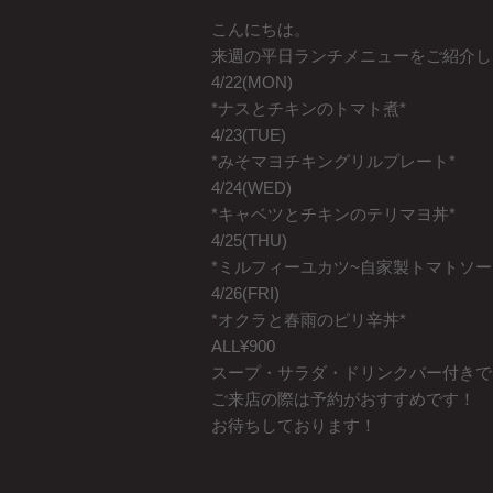
こんにちは。
来週の平日ランチメニューをご紹介し
4/22(MON)
*ナスとチキンのトマト煮*
4/23(TUE)
*みそマヨチキングリルプレート*
4/24(WED)
*キャベツとチキンのテリマヨ丼*
4/25(THU)
*ミルフィーユカツ~自家製トマトソー
4/26(FRI)
*オクラと春雨のピリ辛丼*
ALL¥900
スープ・サラダ・ドリンクバー付きで
ご来店の際は予約がおすすめです！
お待ちしております！