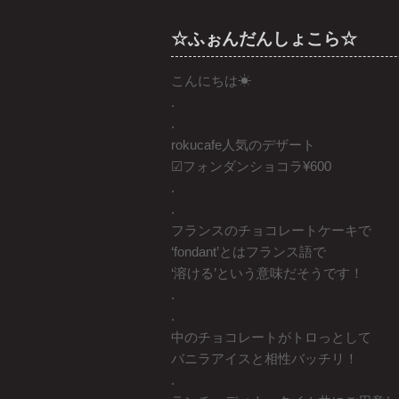
☆ふぉんだんしょこら☆
こんにちは☀︎
.
.
rokucafe人気のデザート
☑︎フォンダンショコラ¥600
.
.
フランスのチョコレートケーキで
‘fondant’とはフランス語で
‘溶ける’という意味だそうです！
.
.
中のチョコレートがトロっとして
バニラアイスと相性バッチリ！
.