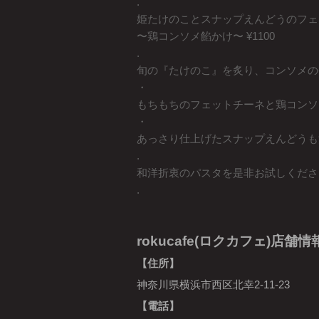
.
姫たけのことスナップえんどうのフェ
〜鶏コンソメ餡かけ〜 ¥1100
.
旬の『たけのこ』を炙り、コンソメの
・
もちもちのフェットチーネと鶏コンソ
・
あっさり仕上げたスナップえんどうも
.
和洋折衷のパスタを是非お試しくださ
.
rokucafe(ロクカフェ)店舗情
【住所】
神奈川県横浜市西区北幸2-11-23
【電話】