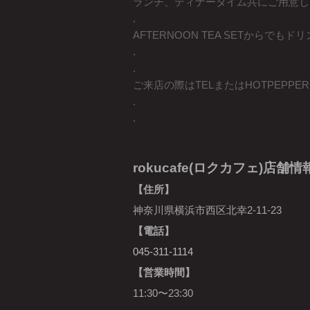
ランチ、ディナータイム共にご用意し
.
AFTERNOON TEA SETからでも
.
.
ご来店の際はTELまたはHOTPEPP
.
.
rokucafe(ロクカフェ)店舗情
【住所】
神奈川県横浜市西区北幸2-11-23
【電話】
045-311-1114
【営業時間】
11:30〜23:30