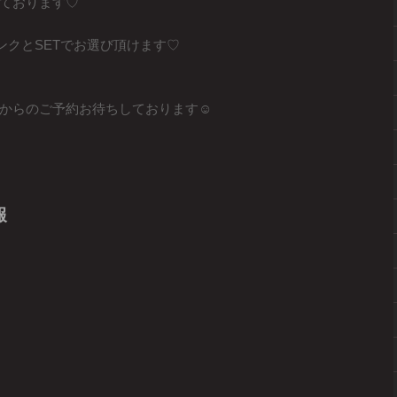
ております♡
ドリンクとSETでお選び頂けます♡
ERからのご予約お待ちしております☺︎
報