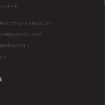
ットチーネ
香りにアクセントを加えました☆
メの餡かけのバランスが◎
決め手の1つです！
い☆
報