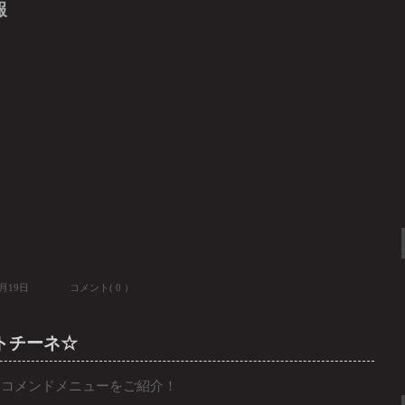
報
4月19日
コメント( 0 ）
トチーネ☆
までのレコメンドメニューをご紹介！