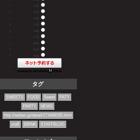
22名
23名
24名
25名
26名
27名
28名
29名
30名
タグ
SWEETS
FOOD
Sweet
PATY
PARTY
NEWS
http://weban.jp/detail/273499335.html
staff
DRINK
STAFFBLOG