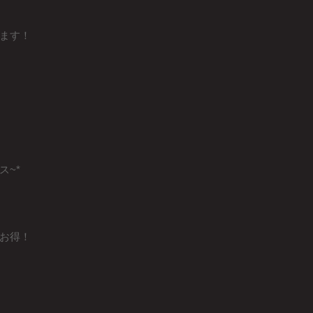
ます！
ス~*
お得！