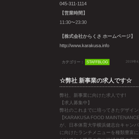
045-311-1114
【営業時間】
11:30〜23:30
【株式会社からくさ ホームページ】
http://www.karakusa.info
2019年
カテゴリー：
STAFFBLOG
☆弊社 新事業の求人です☆
弊社、新事業に向けた求人です!
【求人募集中】
弊社のこれまでに培ってきたデザイン
【KARAKUSA FOOD MAINTEN
が、日本体育大学横浜健志台キャンパ
に向けたランチメニューを種類豊富に