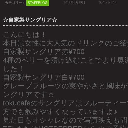
2019年3月29日
コメント( 0 ）
カテゴリー：
STAFFBLOG
☆自家製サングリア☆
こんにちは！
本日は女性に大人気のドリンクのご紹
自家製サングリア赤¥700
4種のベリーを漬け込むことでより奥
した！
自家製サングリア白¥700
グレープフルーツの爽やかさと風味が
ングリアです☆
rokucafeのサングリアはフルーテ
方でも飲みやすくなっていますよ♪
見た目もオシャレなので写真映えも間