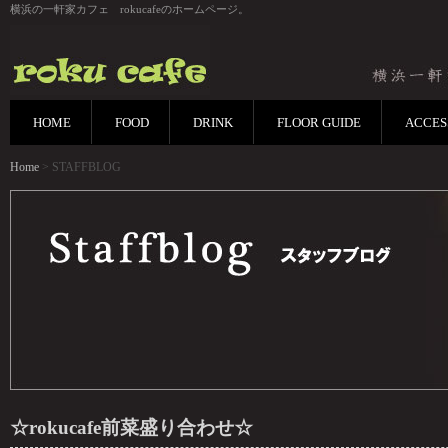
横浜の一軒家カフェ rokucafeのホームページ。
HOME
FOOD
DRINK
FLOOR GUIDE
ACCES
Home
> STAFFBLOG
☆rokucafe前菜盛り合わせ☆