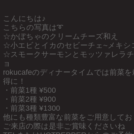
こんにちは♪
こちらの写真は➰
☆かぼちゃのクリームチーズ和え
☆小エビとイカのセビーチェ~メキシ
☆スモークサーモンとモッツァレラ
ョ
rokucafeのディナータイムでは前
得に！
・前菜1種 ¥500
・前菜2種 ¥900
・前菜3種 ¥1300
他にも種類豊富な前菜をご用意してお
ご来店の際は是非ご賞味くださいね