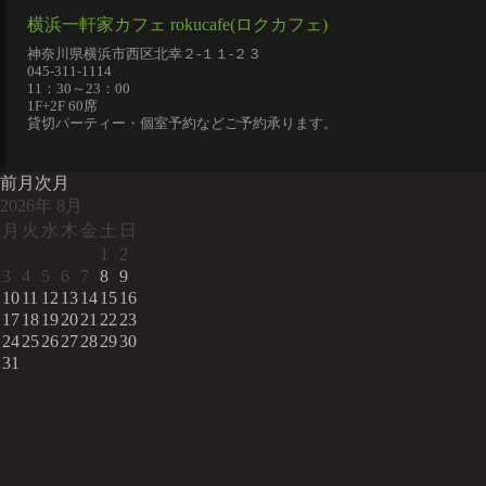
横浜一軒家カフェ rokucafe(ロクカフェ)
神奈川県横浜市西区北幸２-１１-２３
045-311-1114
11：30～23：00
1F+2F 60席
貸切パーティー・個室予約などご予約承ります。
前月
次月
2026
年
8月
月
火
水
木
金
土
日
1
2
3
4
5
6
7
8
9
10
11
12
13
14
15
16
17
18
19
20
21
22
23
24
25
26
27
28
29
30
31