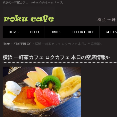
横浜の一軒家カフェ rokucafeのホームページ。
HOME
FOOD
DRINK
FLOOR GUIDE
ACCES
Home
>
STAFFBLOG
> 横浜 一軒家カフェ ロクカフェ 本日の空席情報✨
横浜 一軒家カフェ ロクカフェ 本日の空席情報✨