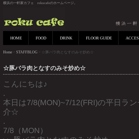
横浜の一軒家カフェ rokucafeのホームページ。
HOME
FOOD
DRINK
FLOOR GUIDE
ACCES
Home
>
STAFFBLOG
> ☆豚バラ肉となすのみそ炒め☆
☆豚バラ肉となすのみそ炒め☆
こんにちは♪
.
本日は7/8(MON)~7/12(FRI)の平
介☆
.
7/8（MON）