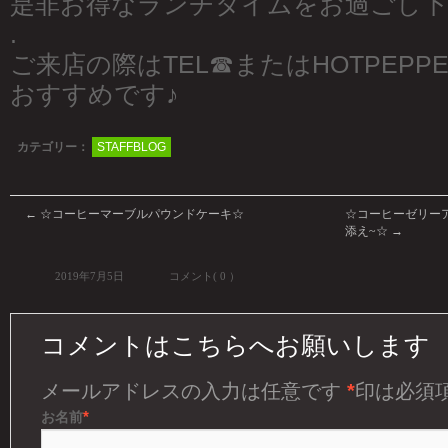
是非お得なランチタイムをお過ごし下
.
ご来店の際はTEL☎︎またはHOTPEP
おすすめです♪
カテゴリー：
STAFFBLOG
←
☆コーヒーマーブルパウンドケーキ☆
☆コーヒーゼリー
添え~☆
→
2019年7月5日
コメント( 0 ）
コメントはこちらへお願いします
メールアドレスの入力は任意です
*
印は必須
*
お名前