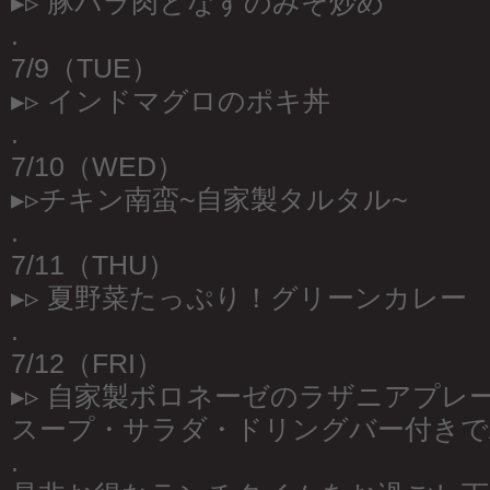
▸︎▹︎ 豚バラ肉となすのみそ炒め
.
7/9（TUE）
▸︎▹︎ インドマグロのポキ丼
.
7/10（WED）
▸︎▹チキン南蛮~自家製タルタル~
.
7/11（THU）
▸︎▹︎ 夏野菜たっぷり！グリーンカレー
.
7/12（FRI）
▸︎▹︎ 自家製ボロネーゼのラザニアプレ
スープ・サラダ・ドリングバー付きでAL
.