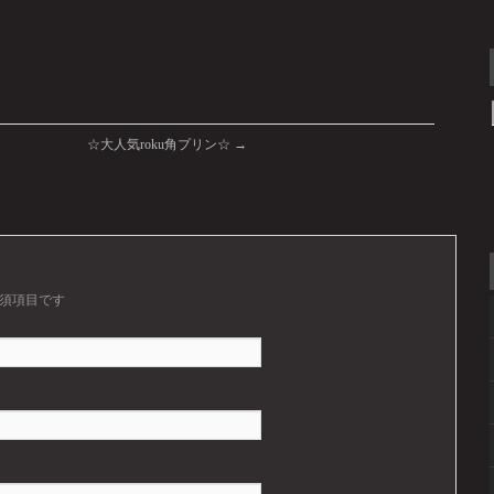
☆大人気roku角プリン☆
→
須項目です