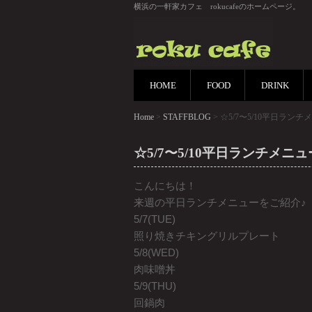
横浜の一軒家カフェ rokucafeのホームページ。
HOME
FOOD
DRINK
Home
>
STAFFBLOG
> ☆5/7〜5/10平日ラン
☆5/7〜5/10平日ランチメニ
こんにちは！
来週の平日ランチメニューをご紹介♪
5/7(TUE)
照り焼きチキングリルプレート
5/8(WED)
肉味噌丼
5/9(THU)
回鍋肉