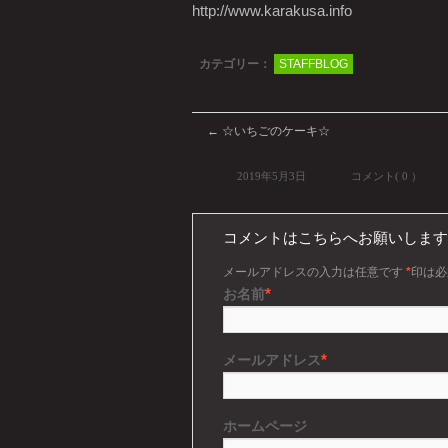
http://www.karakusa.info
カテゴリー：
STAFFBLOG
←
☆いちごのケーキ☆
2019年5月3日
コメント( 0 ）
コメントはこちらへお願いします
メールアドレスの入力は任意です
*
印は必
*
お名前
*
メールアドレス
ホームページ