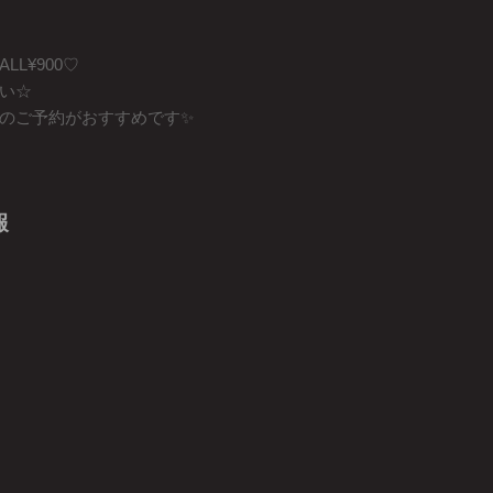
L¥900♡
い☆
からのご予約がおすすめです✨
報