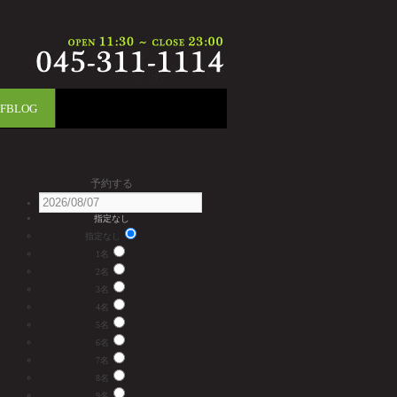
FFBLOG
予約する
指定なし
指定なし
1名
2名
3名
4名
5名
6名
7名
8名
9名