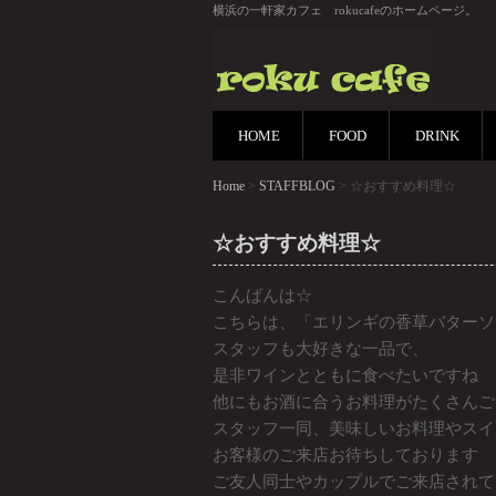
横浜の一軒家カフェ rokucafeのホームページ。
HOME
FOOD
DRINK
Home
>
STAFFBLOG
> ☆おすすめ料理☆
☆おすすめ料理☆
こんばんは☆
こちらは、「エリンギの香草バターソテ
スタッフも大好きな一品で、
是非ワインとともに食べたいですね
他にもお酒に合うお料理がたくさんご
スタッフ一同、美味しいお料理やスイ
お客様のご来店お待ちしております
ご友人同士やカップルでご来店されて