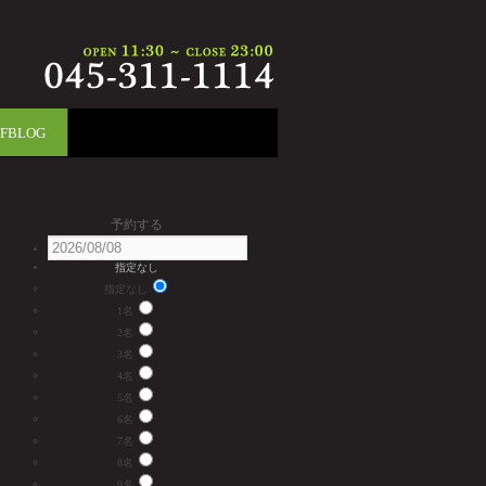
FFBLOG
予約する
指定なし
指定なし
1名
2名
3名
4名
5名
6名
7名
8名
9名