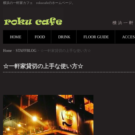
横浜の一軒家カフェ rokucafeのホームページ。
HOME
FOOD
DRINK
FLOOR GUIDE
ACCES
Home
>
STAFFBLOG
> ☆一軒家貸切の上手な使い方☆
☆一軒家貸切の上手な使い方☆