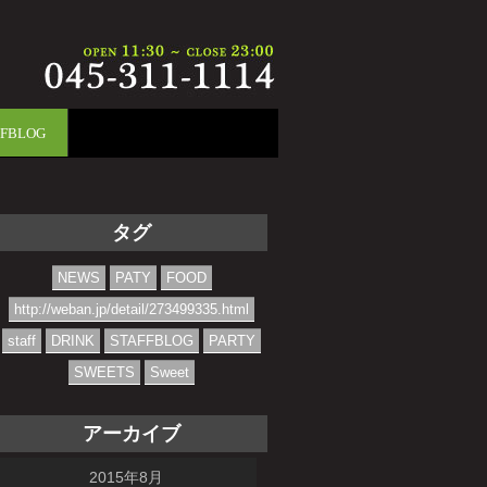
FFBLOG
タグ
NEWS
PATY
FOOD
http://weban.jp/detail/273499335.html
staff
DRINK
STAFFBLOG
PARTY
SWEETS
Sweet
アーカイブ
2015年8月