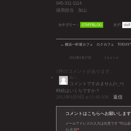
045-311-1114
採用担当 加山
カテゴリー：
STAFFBLOG
タグ:
staff
←
横浜一軒屋カフェ ロクカフェ TODAY'S 
2012年5月17日
1コメント
1件のコメントがあります。
あい
コメントですみません(>_<)
時給はいくらですか？
2012年6月9日 at 11:49 AM
返信
コメントはこちらへお願いします
メールアドレスの入力は任意です
*
印は必
*
お名前