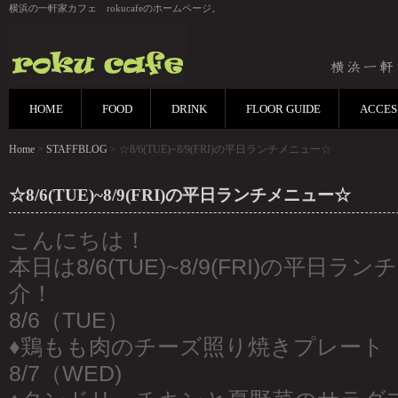
横浜の一軒家カフェ rokucafeのホームページ。
HOME
FOOD
DRINK
FLOOR GUIDE
ACCES
Home
>
STAFFBLOG
> ☆8/6(TUE)~8/9(FRI)の平日ランチメニュー☆
☆8/6(TUE)~8/9(FRI)の平日ランチメニュー☆
こんにちは！
本日は8/6(TUE)~8/9(FRI)の平日
介！
8/6（TUE）
♦︎鶏もも肉のチーズ照り焼きプレート
8/7（WED)