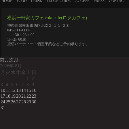
HOME
FOOD
DRINK
FLOOR GUIDE
ACCESS
PRESS
CONTACT
横浜一軒家カフェ rokucafe(ロクカフェ)
神奈川県横浜市西区北幸２-１１-２３
045-311-1114
11：30～23：00
1F+2F 60席
貸切パーティー・個室予約などご予約承ります。
前月
次月
2026
年
8月
月
火
水
木
金
土
日
1
2
3
4
5
6
7
8
9
10
11
12
13
14
15
16
17
18
19
20
21
22
23
24
25
26
27
28
29
30
31