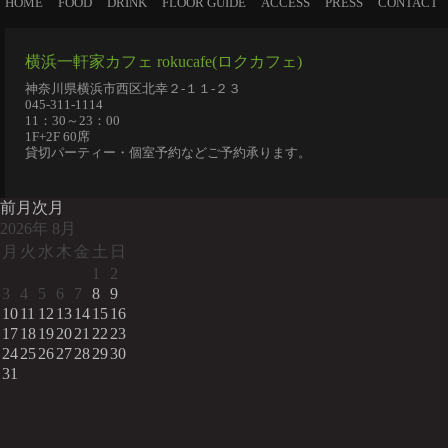
HOME
FOOD
DRINK
FLOOR GUIDE
ACCESS
PRESS
CONTACT
横浜一軒家カフェ rokucafe(ロクカフェ)
神奈川県横浜市西区北幸２-１１-２３
045-311-1114
11：30～23：00
1F+2F 60席
貸切パーティー・個室予約などご予約承ります。
前月
次月
2026
年
8月
月
火
水
木
金
土
日
1
2
3
4
5
6
7
8
9
10
11
12
13
14
15
16
17
18
19
20
21
22
23
24
25
26
27
28
29
30
31