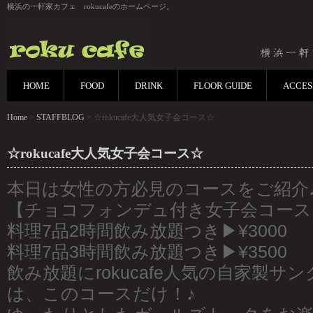
横浜の一軒家カフェ rokucafeのホームページ。
HOME
FOOD
DRINK
FLOOR GUIDE
ACCES
Home
>
STAFFBLOG
> ☆rokucafe大人気女子会コース☆
☆rokucafe大人気女子会コース☆
本日は女性の方必見のコースをご紹介
【チョコフォンデュ付き女子会コース
料理7品2時間飲み放題つき▶︎¥3000
料理7品3時間飲み放題つき▶︎¥3500
飲み放題にrokucafe人気の自家製サ
は、このコースだけ！♪