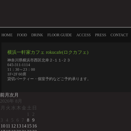
HOME
FOOD
DRINK
FLOOR GUIDE
ACCESS
PRESS
CONTACT
横浜一軒家カフェ rokucafe(ロクカフェ)
神奈川県横浜市西区北幸２-１１-２３
045-311-1114
11：30～23：00
1F+2F 60席
貸切パーティー・個室予約などご予約承ります。
前月
次月
2026
年
8月
月
火
水
木
金
土
日
1
2
3
4
5
6
7
8
9
10
11
12
13
14
15
16