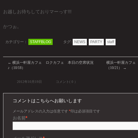
お越しお待ちしておりマーっす!!!
かつぉ。
カテゴリー：
STAFFBLOG
タグ:
NEWS
,
PARTY
,
staff
←
横浜一軒屋カフェ ロクカフェ 本日の空席状況
横浜一軒屋カフェ
♪（10/18）
（10/21）
→
2012年10月19日
コメント( 0 ）
コメントはこちらへお願いします
メールアドレスの入力は任意です
*
印は必須項目です
*
お名前