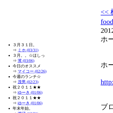
<
foo
201
ホ
３月３１日。
⇒
ミホ (03/31)
３月。。☆ほしっ
⇒
濱 (03/06)
ホ
今日のオススメ
⇒
マイコー (02/26)
今週のランチ☆
http
⇒
茂男 (02/23)
祝２０１１★★
⇒
ゆーき (01/06)
祝２０１１★★
⇒
ゆーき (01/06)
ブ
年末年始。