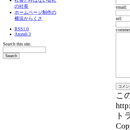
社長と呼ばない会社
の社長
email:
ホームページ制作の
横浜からくさ
url:
RSS1.0
commen
Atom0.3
Search this site.
こ
http
ト
Cop