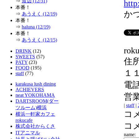
⇒
渡辺 (12/31)
http
本番！
か
⇒
あうえく (12/19)
本番！
⇒
haluna (12/19)
本番！
⇒
あうえく (12/15)
roku
DRINK
(12)
SWEETS
(57)
住所
PATY
(23)
FOOD
(195)
１１
staff
(77)
電話番
karakusa lush dining
ACHIEVERS
営業
neat YOKOHAMA
DARTSROOM(ダー
|
staff
|
ツルーム)横浜
コ
横浜一軒家カフェ
rokucafe
コ
株式会社からくさ
ITアニマル
name: