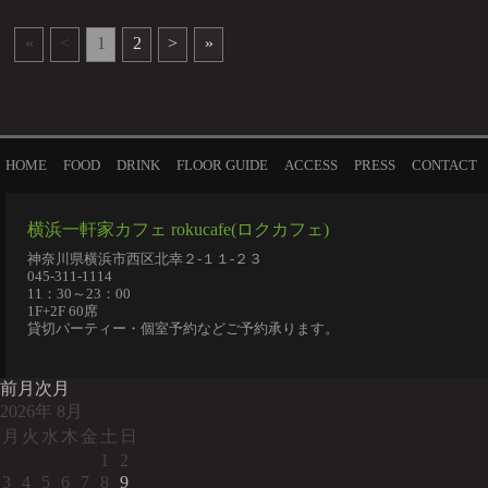
«
<
1
2
>
»
HOME
FOOD
DRINK
FLOOR GUIDE
ACCESS
PRESS
CONTACT
横浜一軒家カフェ rokucafe(ロクカフェ)
神奈川県横浜市西区北幸２-１１-２３
045-311-1114
11：30～23：00
1F+2F 60席
貸切パーティー・個室予約などご予約承ります。
前月
次月
2026
年
8月
月
火
水
木
金
土
日
1
2
3
4
5
6
7
8
9